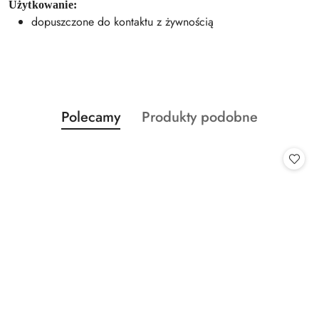
Użytkowanie:
dopuszczone do kontaktu z żywnością
Produkty
Produkty
Polecamy
Produkty podobne
Pomiń karuzelę produktów
o
o
statusie:
statusie: