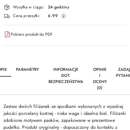
Wysyłka w ciągu:
24 godziny
Cena przesyłki:
6.99
Pobierz produkt do PDF
PIS
PARAMETRY
INFORMACJE
OPINIE
ZADA
DOT.
I
PYTAN
BEZPIECZEŃSTWA
OCENY
(0)
Zestaw dwóch filiżanek ze spodkami wykonanych z wysokiej
jakości porcelany kostnej - niska waga i idealna biel. Filiżanki
zdobione motywem pasków, zapakowane w prezentowe
pudełko. Produkt oryginalny - dopuszczony do kontaktu z