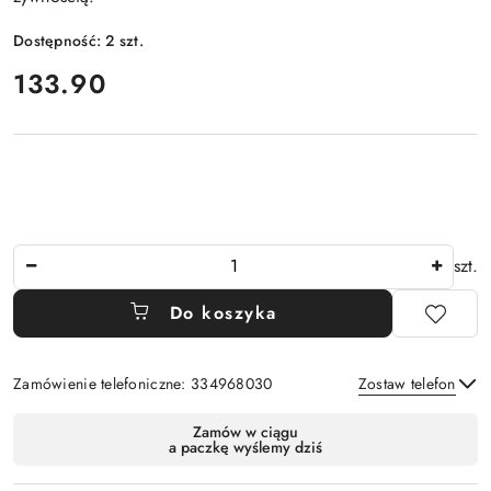
Dostępność:
2
szt.
cena:
133.90
Ilość
szt.
Do koszyka
Zamówienie telefoniczne: 334968030
Zostaw telefon
Dostępność
Zamów w ciągu
a paczkę wyślemy dziś
i
Wyślij
dostawa