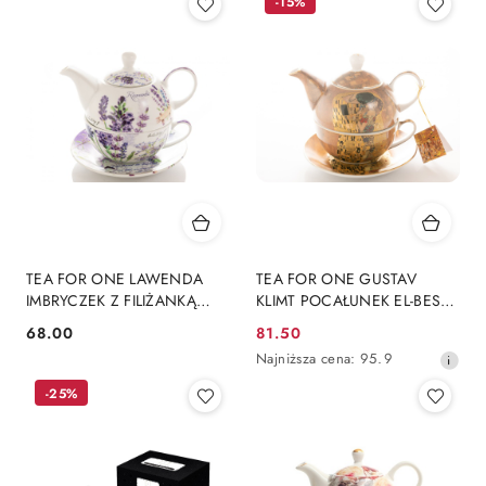
-15%
TEA FOR ONE LAWENDA
TEA FOR ONE GUSTAV
IMBRYCZEK Z FILIŻANKĄ
KLIMT POCAŁUNEK EL-BESO
KOMPLET
KOMPLET
68.00
81.50
Cena:
Cena
Najniższa
Najniższa cena:
95.9
promocyjna:
cena
-25%
z
30
dni
przed
obniżką