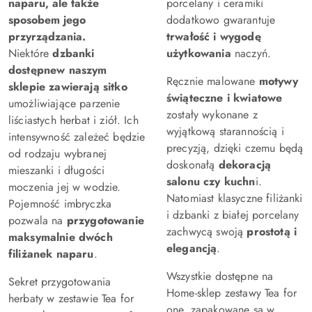
naparu, ale także
porcelany i ceramiki
sposobem jego
dodatkowo gwarantuje
przyrządzania.
trwałość i wygodę
Niektóre
dzbanki
użytkowania
naczyń.
dostępne
w naszym
Ręcznie malowane
motywy
sklepie
zawierają sitko
świąteczne i kwiatowe
umożliwiające parzenie
zostały wykonane z
liściastych herbat i ziół. Ich
wyjątkową starannością i
intensywność zależeć będzie
precyzją, dzięki czemu będą
od rodzaju wybranej
doskonałą
dekoracją
mieszanki i długości
salonu czy kuchn
i.
moczenia jej w wodzie.
Natomiast klasyczne filiżanki
Pojemność imbryczka
i dzbanki z białej porcelany
pozwala na
przygotowanie
zachwycą swoją
prostotą i
maksymalnie dwóch
elegancją
.
filiżanek naparu
.
Wszystkie dostępne na
Sekret przygotowania
Home-sklep zestawy Tea for
herbaty w zestawie Tea for
one, zapakowane są w