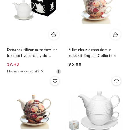
Dzbanek filiżanka zestaw tea
Filiżanka z dzbankiem z
for one livello biały do
koleckji English Collection
herbaty
37.43
95.00
Cena
Cena:
Najniższa
Najniższa cena:
49.9
promocyjna:
cena
z
30
dni
przed
obniżką