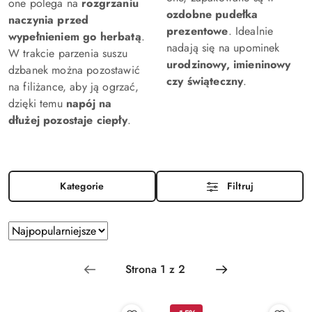
one polega na
rozgrzaniu
ozdobne pudełka
naczynia przed
prezentowe
. Idealnie
wypełnieniem go herbatą
.
nadają się na upominek
W trakcie parzenia suszu
urodzinowy, imieninowy
dzbanek można pozostawić
czy świąteczny
.
na filiżance, aby ją ogrzać,
dzięki temu
napój na
dłużej pozostaje ciepły
.
Kategorie
Filtruj
Zastosowano
Sortuj
według
sortowanie:
Najpopularniejsze.