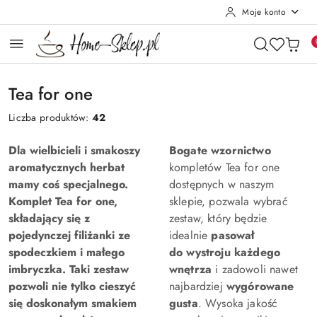
Moje konto
Przejdź do treści głównej
Przejdź do wyszukiwarki
Przejdź do moje konto
Przejdź do menu głównego
Przejdź do stopki
Tea for one
Liczba produktów:
42
Dla wielbicieli i smakoszy
Bogate wzornictwo
aromatycznych herbat
kompletów Tea for one
mamy coś specjalnego.
dostępnych w naszym
Komplet Tea for one,
sklepie, pozwala wybrać
składający się z
zestaw, który będzie
pojedynczej filiżanki ze
idealnie
pasował
spodeczkiem i małego
do wystroju każdego
imbryczka. Taki zestaw
wnętrza
i zadowoli nawet
pozwoli nie tylko cieszyć
najbardziej
wygórowane
się doskonałym smakiem
gusta
. Wysoka jakość