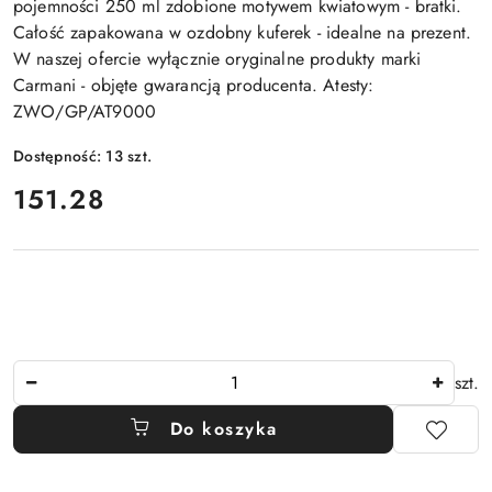
pojemności 250 ml zdobione motywem kwiatowym - bratki.
Całość zapakowana w ozdobny kuferek - idealne na prezent.
W naszej ofercie wyłącznie oryginalne produkty marki
Carmani - objęte gwarancją producenta. Atesty:
ZWO/GP/AT9000
Dostępność:
13
szt.
cena:
151.28
Ilość
szt.
Do koszyka