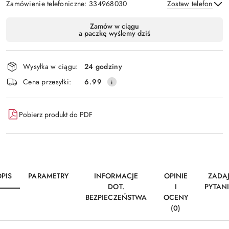
Zamówienie telefoniczne: 334968030
Zostaw telefon
Dostępność
Zamów w ciągu
a paczkę wyślemy dziś
i
Wyślij
dostawa
Wysyłka w ciągu:
24 godziny
Cena przesyłki:
6.99
Pobierz produkt do PDF
PIS
PARAMETRY
INFORMACJE
OPINIE
ZADA
DOT.
I
PYTAN
BEZPIECZEŃSTWA
OCENY
(0)