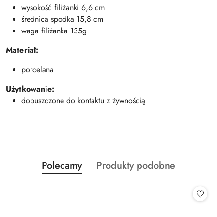
wysokość filiżanki 6,6 cm
średnica spodka 15,8 cm
waga filiżanka 135g
Materiał:
porcelana
Użytkowanie:
dopuszczone do kontaktu z żywnością
Produkty
Produkty
Polecamy
Produkty podobne
Pomiń karuzelę produktów
o
o
statusie:
statusie: