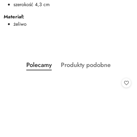
szerokość 4,3 cm
Materiał:
żeliwo
Produkty
Produkty
Polecamy
Produkty podobne
Pomiń karuzelę produktów
o
o
statusie:
statusie: