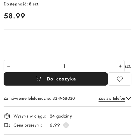
Dostępność:
8
szt.
cena:
58.99
Ilość
szt.
Do koszyka
Zamówienie telefoniczne: 334968030
Zostaw telefon
Dostępność
Wysyłka w ciągu:
24 godziny
i
Wyślij
Cena przesyłki:
6.99
dostawa