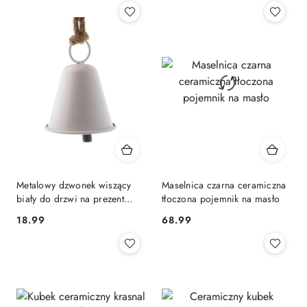
z
30
dni
przed
obniżką
Metalowy dzwonek wiszący
Maselnica czarna ceramiczna
biały do drzwi na prezent
tłoczona pojemnik na masło
święta
18.99
68.99
Cena:
Cena: