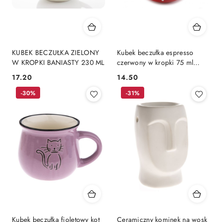
KUBEK BECZUŁKA ZIELONY
Kubek beczułka espresso
W KROPKI BANIASTY 230 ML
czerwony w kropki 75 ml
baniasty
17.20
14.50
Cena:
Cena:
-30%
-31%
Kubek beczułka fioletowy kot
Ceramiczny kominek na wosk