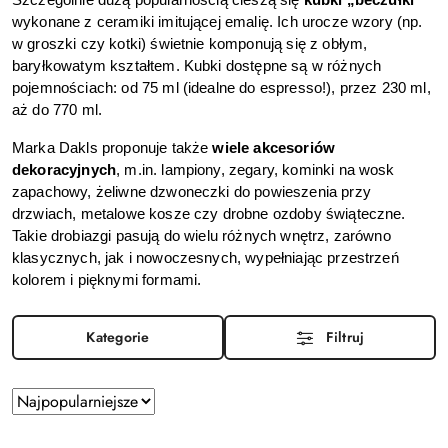
Szczególnie dużą popularnością cieszą się 
kubki „beczułki”
wykonane z ceramiki imitującej emalię. Ich urocze wzory (np. 
w groszki czy kotki) świetnie komponują się z obłym, 
baryłkowatym kształtem. Kubki dostępne są w różnych 
pojemnościach: od 75 ml (idealne do espresso!), przez 230 ml, 
aż do 770 ml.
Marka Dakls proponuje także 
wiele akcesoriów 
dekoracyjnych
, m.in. lampiony, zegary, kominki na wosk 
zapachowy, żeliwne dzwoneczki do powieszenia przy 
drzwiach, metalowe kosze czy drobne ozdoby świąteczne. 
Takie drobiazgi pasują do wielu różnych wnętrz, zarówno 
klasycznych, jak i nowoczesnych, wypełniając przestrzeń 
kolorem i pięknymi formami.
Kategorie
Filtruj
Zastosowano
Sortuj
według
sortowanie:
Najpopularniejsze.