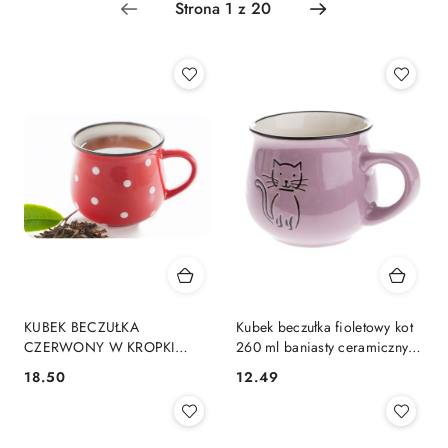
KUBEK BECZUŁKA
Kubek beczułka fioletowy kot
CZERWONY W KROPKI
260 ml baniasty ceramiczny
BANIASTY 230 ML
kotek
18.50
12.49
Cena:
Cena: