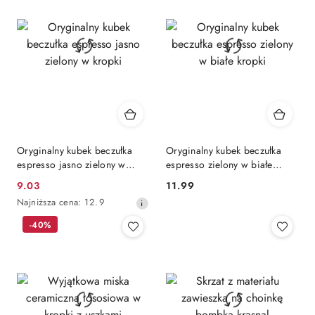
przed
obniżką
Oryginalny kubek beczułka
Oryginalny kubek beczułka
espresso jasno zielony w
espresso zielony w białe
kropki
kropki
9.03
11.99
Cena
Cena:
Najniższa
Najniższa cena:
12.9
promocyjna:
cena
-40%
z
30
dni
przed
obniżką