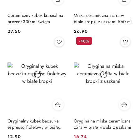
Ceramiczny kubek krasnal na
Miska ceramiczna szara w
prezent 330 ml święta
białe kropki z uszkami 560 ml
27.50
26.90
Cena:
Cena:
-40%
Oryginalny kubek beczułka
Oryginalna miska ceramiczna
espresso fioletowy w białe
żółta w białe kropki z uszkami
kropki
12.90
16.74
Cena:
Cena