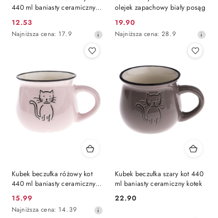
440 ml baniasty ceramiczny
olejek zapachowy biały posąg
kotek
12.53
19.90
Cena
Cena
Najniższa
Najniższa
Najniższa cena:
17.9
Najniższa cena:
28.9
promocyjna:
promocyjna:
cena
cena
z
z
30
30
dni
dni
przed
przed
obniżką
obniżką
Kubek beczułka różowy kot
Kubek beczułka szary kot 440
440 ml baniasty ceramiczny
ml baniasty ceramiczny kotek
kotek
15.99
22.90
Cena
Cena:
Najniższa
Najniższa cena:
14.39
promocyjna:
cena