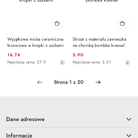
Wyjątkowa miska ceramiczna
Skrzat z materiału zawieszka
łososiowa w kropki z uszkami
na choinkę bombka krasnal
16.74
5.90
Cena
Cena
Najniższa
Najniższa
Najniższa cena:
27.9
Najniższa cena:
5.31
promocyjna:
promocyjna:
cena
cena
z
z
30
30
dni
dni
przed
przed
obniżką
obniżką
Dane adresowe
Informacje