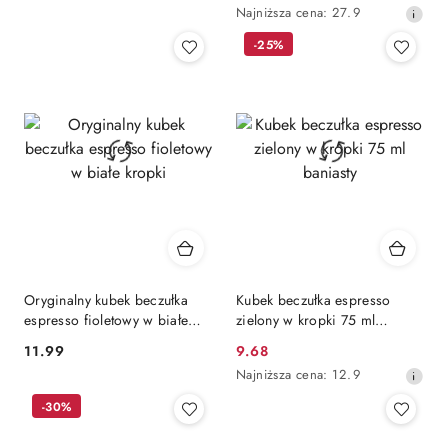
Najniższa
Najniższa cena:
27.9
promocyjna:
cena
-25%
z
30
dni
przed
obniżką
Oryginalny kubek beczułka
Kubek beczułka espresso
espresso fioletowy w białe
zielony w kropki 75 ml
kropki
baniasty
11.99
9.68
Cena:
Cena
Najniższa
Najniższa cena:
12.9
promocyjna:
cena
-30%
z
30
dni