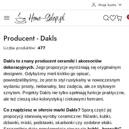
Moje konto
Przejdź do treści głównej
Przejdź do wyszukiwarki
Przejdź do moje konto
Przejdź do menu głównego
Przejdź do stopki
Producent - Dakls
Liczba produktów:
477
Dakls to znany producent ceramiki i akcesoriów 
dekoracyjnych.
 Jego propozycje wyróżniają się oryginalnym 
designem. Gdybyśmy mieli krótko go opisać, 
powiedzielibyśmy, że jest to styl rustykalny w nowoczesnym 
wydaniu: prosty, niebanalny, bez zadęcia, ale ze stylowym 
sznytem. Projekty Dakls nie tylko spełniają funkcje praktyczne, 
ale też cieszą oko kolorystyką i ciekawymi formami.
Co znajdziesz w ofercie marki Dakls?
 Sporą część jej 
propozycji stanowią wyroby ceramiczne: filiżanki, kubki, 
dzbanki, miski, podstawki, skarbonki czy ozdobne słoiki. 