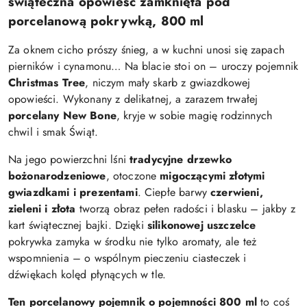
świąteczna opowieść zamknięta pod
porcelanową pokrywką, 800 ml
Za oknem cicho prószy śnieg, a w kuchni unosi się zapach
pierników i cynamonu… Na blacie stoi on – uroczy pojemnik
Christmas Tree
, niczym mały skarb z gwiazdkowej
opowieści. Wykonany z delikatnej, a zarazem trwałej
porcelany New Bone
, kryje w sobie magię rodzinnych
chwil i smak Świąt.
Na jego powierzchni lśni
tradycyjne drzewko
bożonarodzeniowe
, otoczone
migoczącymi złotymi
gwiazdkami i prezentami
. Ciepłe barwy
czerwieni,
zieleni i złota
tworzą obraz pełen radości i blasku – jakby z
kart świątecznej bajki. Dzięki
silikonowej uszczelce
pokrywka zamyka w środku nie tylko aromaty, ale też
wspomnienia – o wspólnym pieczeniu ciasteczek i
dźwiękach kolęd płynących w tle.
Ten porcelanowy pojemnik o pojemności
800 ml
to coś