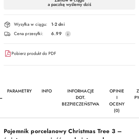
a paczkę wyślemy dziś
i
Wyślij
dostawa
Wysyłka w ciągu:
1-2 dni
Cena przesyłki:
6.99
Pobierz produkt do PDF
PARAMETRY
INFO
INFORMACJE
OPINIE
DOT.
I
P
BEZPIECZEŃSTWA
OCENY
(0)
Pojemnik porcelanowy Christmas Tree 3 –