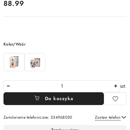
cena:
88.99
Wariant
Kolor/Wzór
Ilość
szt.
Do koszyka
Zamówienie telefoniczne: 334968030
Zostaw telefon
Dostępność
Zamów w ciągu