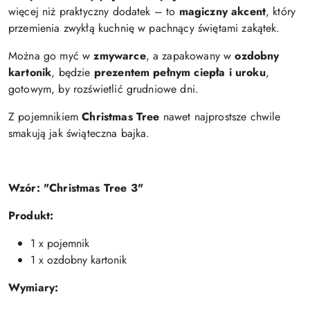
więcej niż praktyczny dodatek – to
magiczny akcent
, który
przemienia zwykłą kuchnię w pachnący świętami zakątek.
Można go myć w
zmywarce
, a zapakowany w
ozdobny
kartonik
, będzie
prezentem pełnym ciepła i uroku
,
gotowym, by rozświetlić grudniowe dni.
Z pojemnikiem
Christmas Tree
nawet najprostsze chwile
smakują jak świąteczna bajka.
Wzór:
"Christmas Tree 3"
Produkt:
1 x pojemnik
1 x ozdobny kartonik
Wymiary: