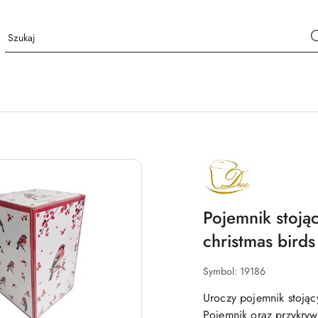
NAZWA
PRODUCENTA:
DUO
Pojemnik stojąc
christmas birds
Symbol:
19186
Uroczy pojemnik stojący
Pojemnik oraz przykry