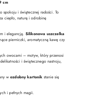
19 cm
 spokoju i świątecznej radości. To
a ciepło, naturę i odrobinę
em i elegancją.
Silikonowa uszczelka
ące pierniczki, aromatyczną kawę czy
ch owocami – motyw, który przenosi
likatności i świątecznego nastroju,
wany w
ozdobny kartonik
stanie się
ch i pełnych magii.