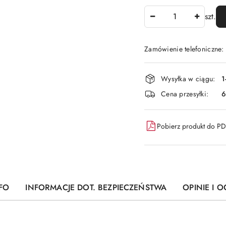
Ilość
szt.
Zamówienie telefoniczne
Dostępność
Wysyłka w ciągu:
1
i
Cena przesyłki:
6
dostawa
Pobierz produkt do P
FO
INFORMACJE DOT. BEZPIECZEŃSTWA
OPINIE I O