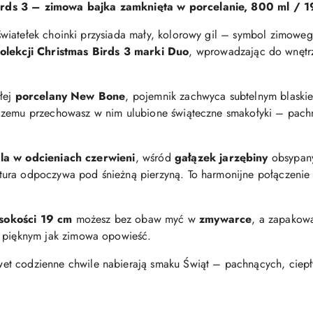
irds 3 – zimowa bajka zamknięta w porcelanie, 800 ml / 
iatełek choinki przysiada mały, kolorowy gil – symbol zimowego
olekcji
Christmas Birds 3
marki
Duo
, wprowadzając do wnętrz
łej
porcelany New Bone
, pojemnik zachwyca subtelnym blaski
czemu przechowasz w nim ulubione świąteczne smakołyki – pachn
la w odcieniach czerwieni
, wśród
gałązek jarzębiny
obsypany
ra odpoczywa pod śnieżną pierzyną. To harmonijne połączenie de
ysokości
19 cm
możesz bez obaw myć w
zmywarce
, a zapako
pięknym jak zimowa opowieść.
et codzienne chwile nabierają smaku Świąt – pachnących, ciepły