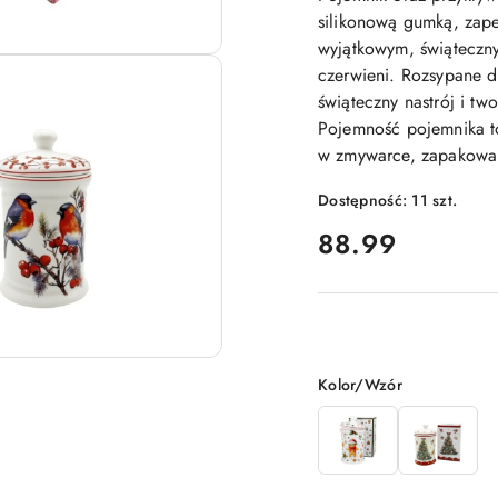
silikonową gumką, zape
wyjątkowym, świąteczn
czerwieni. Rozsypane d
świąteczny nastrój i t
Pojemność pojemnika t
w zmywarce, zapakowan
Dostępność:
11
szt.
cena:
88.99
Wariant
Kolor/Wzór