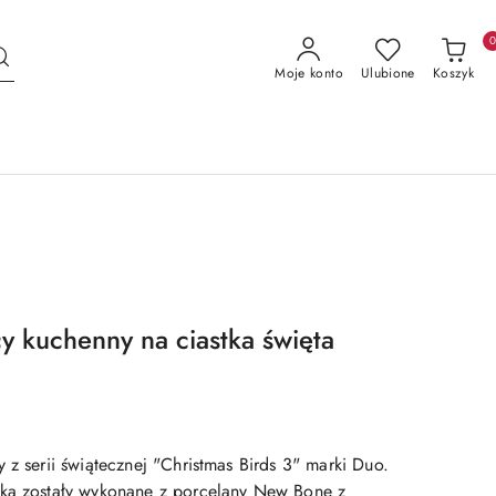
Moje konto
Ulubione
Koszyk
y kuchenny na ciastka święta
 z serii świątecznej "Christmas Birds 3" marki Duo.
wka zostały wykonane z porcelany New Bone z