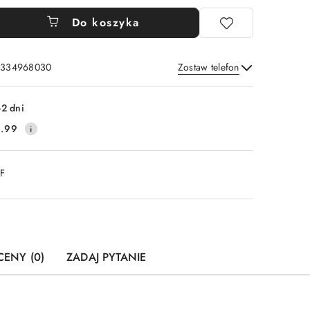
Do koszyka
: 334968030
Zostaw telefon
Wyślij
-2 dni
.99
DF
CENY (0)
ZADAJ PYTANIE