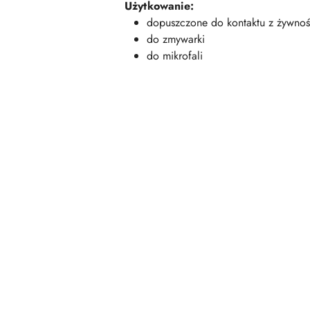
Użytkowanie:
dopuszczone do kontaktu z żywnoś
do zmywarki
do mikrofali
Pomiń karuzelę produktów