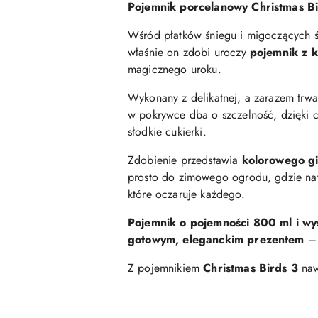
Pojemnik porcelanowy Christmas B
Wśród płatków śniegu i migoczących św
właśnie on zdobi uroczy
pojemnik z k
magicznego uroku.
Wykonany z delikatnej, a zarazem trwa
w pokrywce dba o szczelność, dzięki 
słodkie cukierki.
Zdobienie przedstawia
kolorowego gi
prosto do zimowego ogrodu, gdzie natu
które oczaruje każdego.
Pojemnik o pojemności 800 ml i w
gotowym, eleganckim prezentem
– 
Z pojemnikiem
Christmas Birds 3
naw