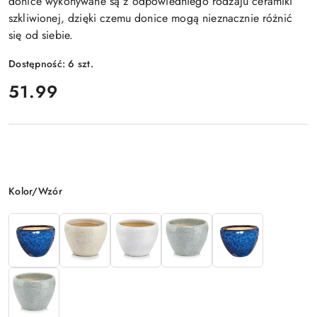
donice wykonywane są z odpowiedniego rodzaju ceramiki
szkliwionej, dzięki czemu donice mogą nieznacznie różnić
się od siebie.
Dostępność:
6
szt.
cena:
51.99
Wariant
Kolor/Wzór