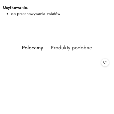
Użytkowanie:
do przechowywania kwiatów
Produkty
Produkty
Polecamy
Produkty podobne
Pomiń karuzelę produktów
o
o
statusie:
statusie: