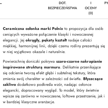
DOT.
I
P
BEZPIECZEŃSTWA
OCENY
(0)
Ceramiczna osłonka marki
Polnix
to propozycja dla osób
ceniących wyważone połączenie klasyki i nowoczesnej
elegancji. Jej
okrągły, pękaty kształt
nadaje całości
miękkiej, harmonijnej linii, dzięki czemu rośliny prezentują się
w niej wyjątkowo okazale i naturalnie.
Powierzchnię doniczki pokrywa
szaro-czarne nakrapianie
inspirowane strukturą marmuru
. Delikatnie przenikające
się odcienie tworzą efekt głębi i subtelnej tekstury, która
zmienia swój charakter w zależności od światła.
Błyszczące
szkliwo
dodatkowo podkreśla wzór, nadając osłonce
elegancki, dopracowany wygląd. To model, który świetnie
wpisze się zarówno w nowoczesne, loftowe przestrzenie, jak i
w bardziej klasyczne aranżacje.