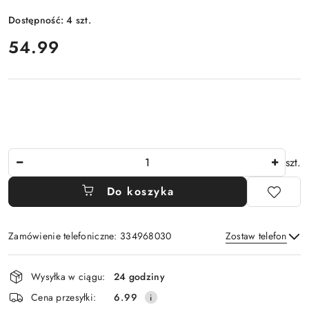
Dostępność:
4
szt.
cena:
54.99
Ilość
szt.
Do koszyka
Zamówienie telefoniczne: 334968030
Zostaw telefon
Dostępność
Wysyłka w ciągu:
24 godziny
i
Wyślij
Cena przesyłki:
6.99
dostawa