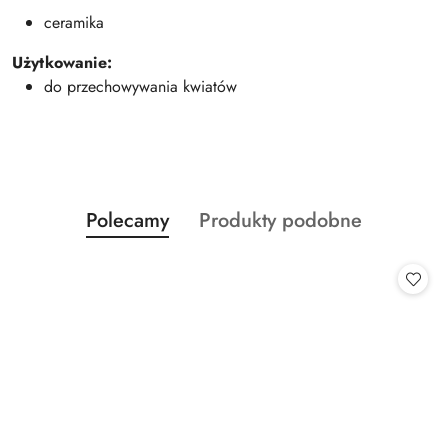
ceramika
Użytkowanie:
do przechowywania kwiatów
Produkty
Produkty
Polecamy
Produkty podobne
Pomiń karuzelę produktów
o
o
statusie:
statusie: