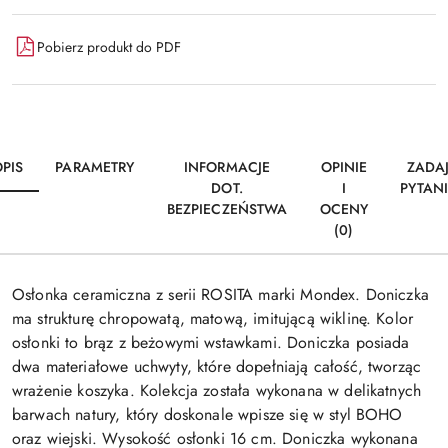
Pobierz produkt do PDF
PIS
PARAMETRY
INFORMACJE
OPINIE
ZADA
DOT.
I
PYTAN
BEZPIECZEŃSTWA
OCENY
(0)
Osłonka ceramiczna z serii ROSITA marki Mondex. Doniczka
ma strukturę chropowatą, matową, imitującą wiklinę. Kolor
osłonki to brąz z beżowymi wstawkami. Doniczka posiada
dwa materiałowe uchwyty, które dopełniają całość, tworząc
wrażenie koszyka. Kolekcja została wykonana w delikatnych
barwach natury, który doskonale wpisze się w styl BOHO
oraz wiejski. Wysokość osłonki 16 cm. Doniczka wykonana