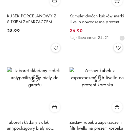
KUBEK PORCELANOWY Z
Komplet dwóch kubków marki
SITKIEM ZAPARZACZEM
Livello nowoczesne prezent
WALENTYNKI
28.99
26.90
Cena:
Cena
Najniższa
Najniższa cena:
24.21
promocyjna:
cena
z
30
dni
przed
obniżką
Taboret składany stołek
Zestaw kubek z zaparzaczem
antypoślizgowy biały do
filtr livello na prezent koronka