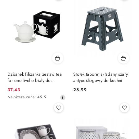
Dzbanek filiżanka zestaw tea
Stołek taboret składany szary
for one livello biały do
antypoślizgowy do kuchni
herbaty
37.43
28.99
Cena
Cena:
Najniższa
Najniższa cena:
49.9
promocyjna:
cena
z
30
dni
przed
obniżką