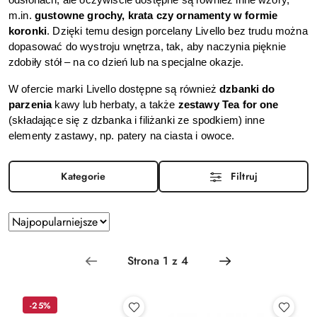
odsłonach, ale oczywiście dostępne są również inne wzory, 
m.in. 
gustowne grochy, krata czy ornamenty w formie 
koronki
. Dzięki temu design porcelany Livello bez trudu można 
dopasować do wystroju wnętrza, tak, aby naczynia pięknie 
zdobiły stół – na co dzień lub na specjalne okazje.
W ofercie marki Livello dostępne są również 
dzbanki do 
parzenia
 kawy lub herbaty, a także 
zestawy Tea for one
(składające się z dzbanka i filiżanki ze spodkiem) inne 
elementy zastawy, np. patery na ciasta i owoce.
Kategorie
Filtruj
Zastosowano
Sortuj
według
sortowanie:
Najpopularniejsze.
-25%