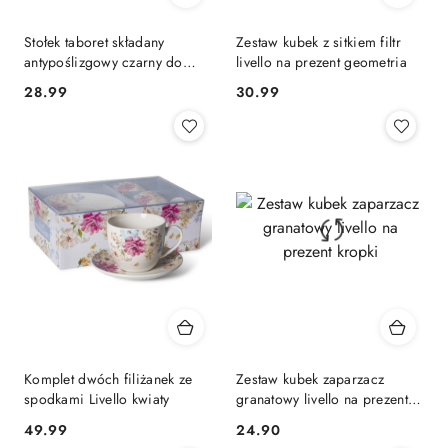
Stołek taboret składany
Zestaw kubek z sitkiem filtr
antypoślizgowy czarny do
livello na prezent geometria
pokoju
28.99
30.99
Cena:
Cena:
Komplet dwóch filiżanek ze
Zestaw kubek zaparzacz
spodkami Livello kwiaty
granatowy livello na prezent
kropki
49.99
24.90
Cena:
Cena: