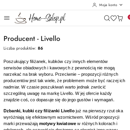
Moje konto
Przejdź do treści głównej
Przejdź do wyszukiwarki
Przejdź do moje konto
Przejdź do menu głównego
Przejdź do stopki
Producent - Livello
Liczba produktów:
86
Poszukujący filiżanek, kubków czy innych elementów 
serwisów obiadowych i kawowych z pewnością nie mogą 
narzekać na brak wyboru. Przeciwnie – propozycji różnych 
producentów jest tak wiele, że problemem może być raczej ich 
nadmiar. W czasie poszukiwań warto jednak zwrócić 
szczególną uwagę na markę Livello. W jej ofercie każdy 
znajdzie coś, co dopasuje się do jego gustów i wymagań.
Dzbanki, kubki czy filiżanki Livello
 już na pierwszy rzut oka 
wyróżniają się efektownym wzornictwem. Wśród propozycji 
marki przeważają 
motywy kwiatowe
 w różnych kolorach i 