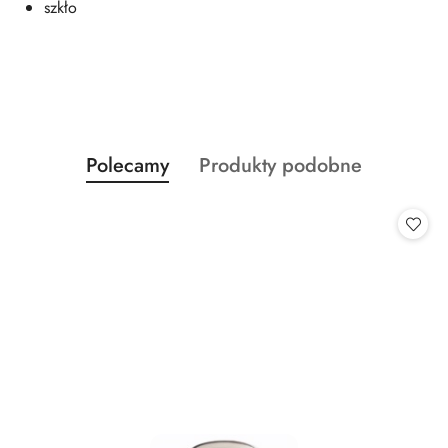
szkło
Produkty
Produkty
Polecamy
Produkty podobne
Pomiń karuzelę produktów
o
o
statusie:
statusie: