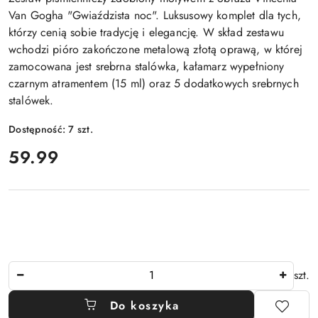
Van Gogha "Gwiaździsta noc". Luksusowy komplet dla tych,
którzy cenią sobie tradycję i elegancję. W skład zestawu
wchodzi pióro zakończone metalową złotą oprawą, w której
zamocowana jest srebrna stalówka, kałamarz wypełniony
czarnym atramentem (15 ml) oraz 5 dodatkowych srebrnych
stalówek.
Dostępność:
7
szt.
cena:
59.99
Ilość
szt.
Do koszyka