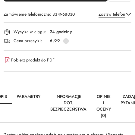
Zamówienie telefoniczne: 334968030
Zostaw telefon
Dostępność
Wysyłka w ciągu:
24 godziny
i
Wyślij
Cena przesyłki:
6.99
dostawa
Pobierz produkt do PDF
PIS
PARAMETRY
INFORMACJE
OPINIE
ZADA
DOT.
I
PYTAN
BEZPIECZEŃSTWA
OCENY
(0)
Zestaw piśmienniczy zdobiony motywem z obrazu Vincenta