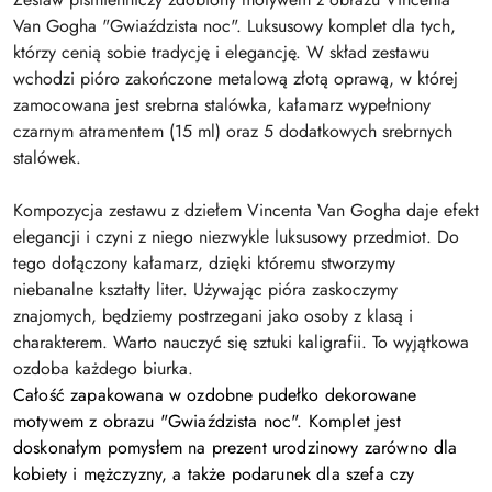
Van Gogha "Gwiaździsta noc". Luksusowy komplet dla tych,
którzy cenią sobie tradycję i elegancję. W skład zestawu
wchodzi pióro zakończone metalową złotą oprawą, w której
zamocowana jest srebrna stalówka, kałamarz wypełniony
czarnym atramentem (15 ml) oraz 5 dodatkowych srebrnych
stalówek.
Kompozycja zestawu z dziełem Vincenta Van Gogha daje efekt
elegancji i czyni z niego niezwykle luksusowy przedmiot. Do
tego dołączony kałamarz, dzięki któremu stworzymy
niebanalne kształty liter. Używając pióra zaskoczymy
znajomych, będziemy postrzegani jako osoby z klasą i
charakterem. Warto nauczyć się sztuki kaligrafii. To wyjątkowa
ozdoba każdego biurka.
Całość zapakowana w ozdobne pudełko dekorowane
motywem z obrazu "
Gwiaździsta noc
". Komplet jest
doskonałym pomysłem na prezent urodzinowy zarówno dla
kobiety i mężczyzny, a także podarunek dla szefa czy