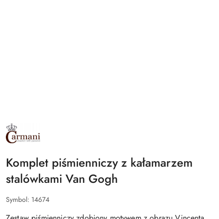
NAZWA
PRODUCENTA:
CARMANI
Komplet piśmienniczy z kałamarzem
stalówkami Van Gogh
Symbol:
14674
Zestaw piśmienniczy zdobiony motywem z obrazu Vincenta