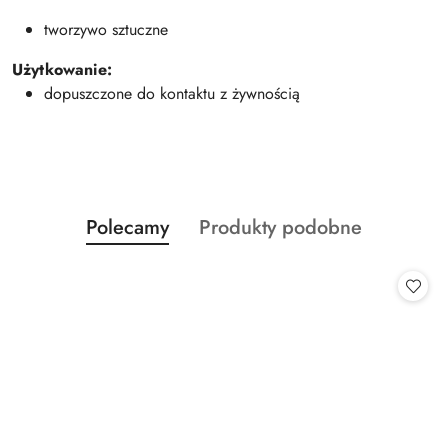
tworzywo sztuczne
Użytkowanie:
dopuszczone do kontaktu z żywnością
Produkty
Produkty
Polecamy
Produkty podobne
Pomiń karuzelę produktów
o
o
statusie:
statusie: