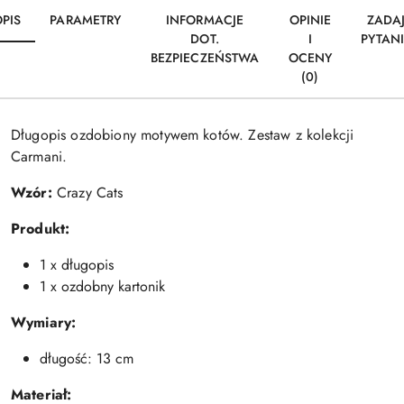
PIS
PARAMETRY
INFORMACJE
OPINIE
ZADA
DOT.
I
PYTAN
BEZPIECZEŃSTWA
OCENY
(0)
Długopis ozdobiony motywem kotów. Zestaw z kolekcji
Carmani.
Wzór:
Crazy Cats
Produkt:
1 x długopis
1 x ozdobny kartonik
Wymiary:
długość: 13 cm
Materiał: