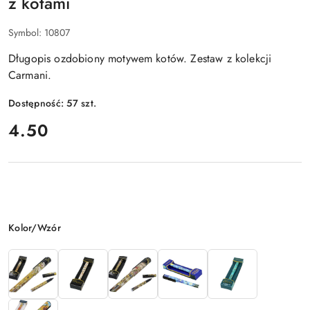
z kotami
Symbol:
10807
Długopis ozdobiony motywem kotów. Zestaw z kolekcji
Carmani.
Dostępność:
57
szt.
cena:
4.50
Wariant
Kolor/Wzór