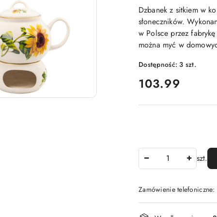
Dzbanek z sitkiem w 
słoneczników. Wykonan
w Polsce przez fabrykę
można myć w domowych
Dostępność:
3
szt.
cena:
103.99
Ilość
szt.
Zamówienie telefoniczne
Dostępność