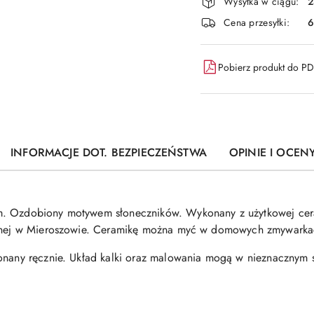
Wysyłka w ciągu:
2
i
Cena przesyłki:
6
dostawa
Pobierz produkt do P
INFORMACJE DOT. BEZPIECZEŃSTWA
OPINIE I OCENY
m. Ozdobiony motywem słoneczników. Wykonany z użytkowej cer
etnej w Mieroszowie. Ceramikę można myć w domowych zmywarkac
onany ręcznie. Układ kalki oraz malowania mogą w nieznacznym st