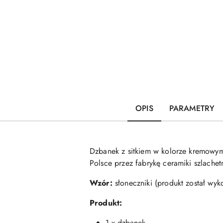
OPIS
PARAMETRY
Dzbanek z sitkiem w kolorze kremowy
Polsce przez fabrykę ceramiki szlach
Wzór:
słoneczniki (produkt został wyk
Produkt:
1 x dzbanek