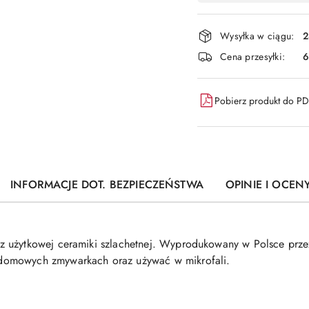
i
dostawa
Wysyłka w ciągu:
2
Cena przesyłki:
6
Pobierz produkt do P
INFORMACJE DOT. BEZPIECZEŃSTWA
OPINIE I OCENY
 użytkowej ceramiki szlachetnej. Wyprodukowany w Polsce przez
domowych zmywarkach oraz używać w mikrofali.