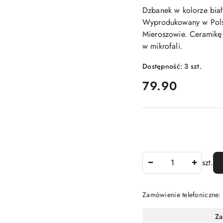
Dzbanek w kolorze biał
Wyprodukowany w Polsc
Mieroszowie. Ceramik
w mikrofali.
Dostępność:
3
szt.
cena:
79.90
Ilość
szt.
Zamówienie telefoniczne
Dostępność
Za