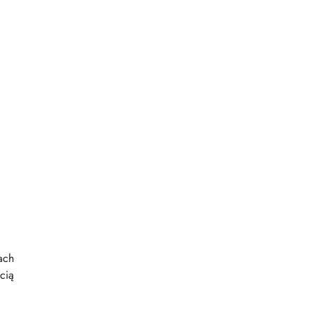
ach
cią