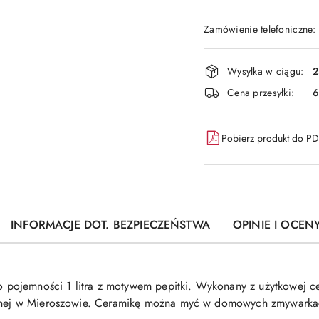
Zamówienie telefoniczne
Dostępność
Wysyłka w ciągu:
2
i
Cena przesyłki:
6
dostawa
Pobierz produkt do P
INFORMACJE DOT. BEZPIECZEŃSTWA
OPINIE I OCENY
pojemności 1 litra z motywem pepitki. Wykonany z użytkowej c
hetnej w Mieroszowie. Ceramikę można myć w domowych zmywarka