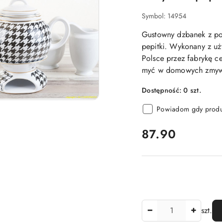
Symbol:
14954
Gustowny dzbanek z po
pepitki. Wykonany z u
Polsce przez fabrykę c
myć w domowych zmyw
Dostępność:
0
szt.
Powiadom gdy produk
cena:
87.90
Ilość
szt.