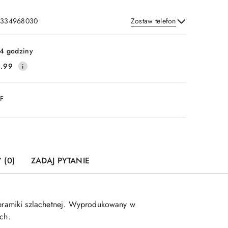
: 334968030
Zostaw telefon
Wyślij
4 godziny
.99
DF
 (0)
ZADAJ PYTANIE
eramiki szlachetnej. Wyprodukowany w
ch.