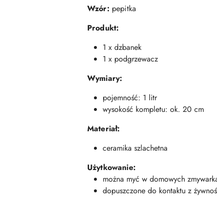
Wzór:
pepitka
Produkt:
1 x dzbanek
1 x podgrzewacz
Wymiary:
pojemność: 1 litr
wysokość kompletu: ok. 20 cm
Materiał:
ceramika szlachetna
Użytkowanie:
można myć w domowych zmywark
dopuszczone do kontaktu z żywnoś