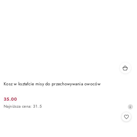
Kosz w kształcie misy do przechowywania owoców
35.00
Cena
Najniższa
Najniższa cena:
31.5
promocyjna:
cena
z
30
dni
przed