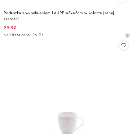
Poduszka z wypełnieniem LAURE 45x45cm w kolorze jasnej
szarości
29.90
Cena
Najniższa
Najniższa cena:
26.91
promocyjna:
cena
z
30
dni
przed
obniżką