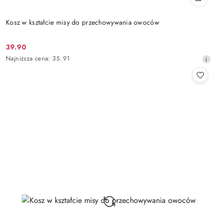
Kosz w kształcie misy do przechowywania owoców
39.90
Cena
Najniższa
Najniższa cena:
35.91
promocyjna:
cena
z
30
dni
przed
obniżką