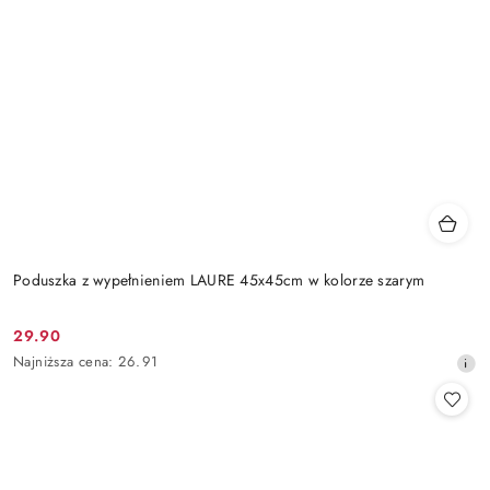
Poduszka z wypełnieniem LAURE 45x45cm w kolorze szarym
29.90
Cena
Najniższa
Najniższa cena:
26.91
promocyjna:
cena
z
30
dni
przed
obniżką