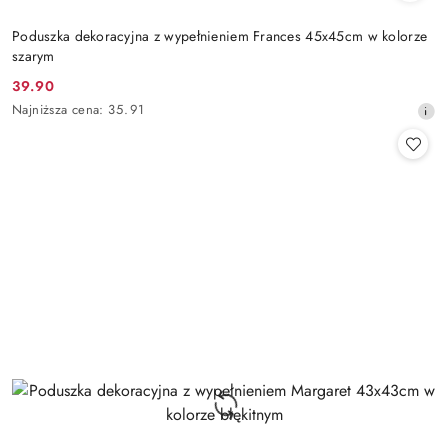
Poduszka dekoracyjna z wypełnieniem Frances 45x45cm w kolorze
szarym
39.90
Cena
Najniższa
Najniższa cena:
35.91
promocyjna:
cena
z
30
dni
przed
obniżką