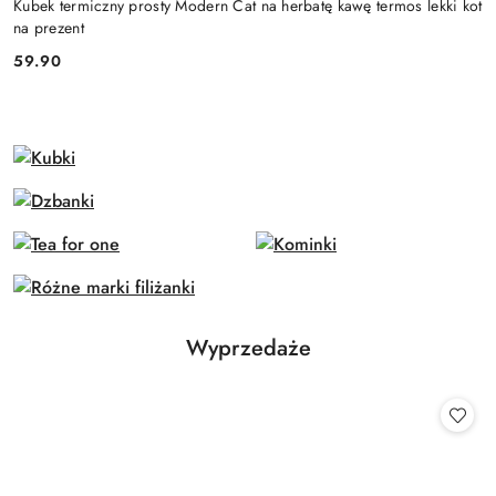
Kubek termiczny prosty Modern Cat na herbatę kawę termos lekki kot
na prezent
59.90
Cena:
Produkty
Wyprzedaże
Pomiń karuzelę produktów
o
statusie: