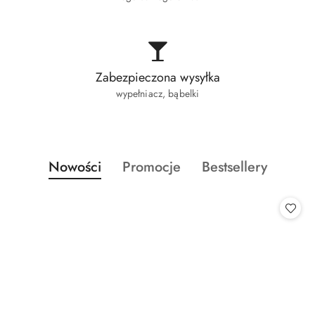
Zabezpieczona wysyłka
wypełniacz, bąbelki
Produkty
Produkty
Produkty
Nowości
Promocje
Bestsellery
Pomiń karuzelę produktów
o
o
o
statusie:
statusie:
statusie: