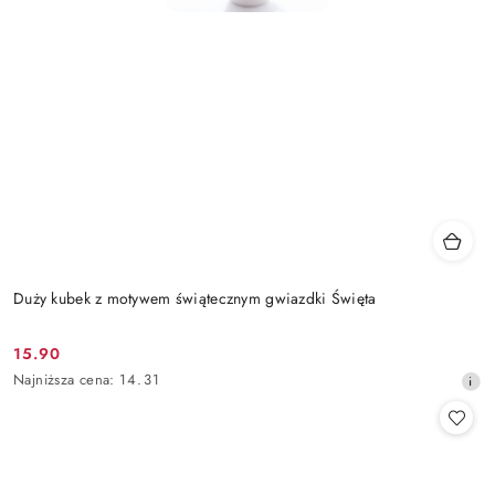
Duży kubek z motywem świątecznym gwiazdki Święta
15.90
Cena
Najniższa
Najniższa cena:
14.31
promocyjna:
cena
z
30
dni
przed