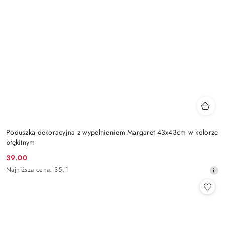
Poduszka dekoracyjna z wypełnieniem Margaret 43x43cm w kolorze
błękitnym
39.00
Cena
Najniższa
Najniższa cena:
35.1
promocyjna:
cena
z
30
dni
przed
obniżką