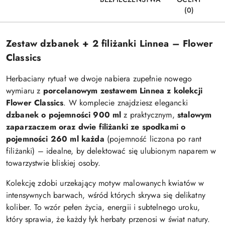
(0)
Zestaw dzbanek + 2 filiżanki Linnea – Flower
Classics
Herbaciany rytuał we dwoje nabiera zupełnie nowego
wymiaru z
porcelanowym zestawem Linnea z kolekcji
Flower Classics
. W komplecie znajdziesz elegancki
dzbanek o pojemności 900 ml
z praktycznym,
stalowym
zaparzaczem oraz dwie filiżanki ze spodkami o
pojemności 260 ml każda
(pojemność liczona po rant
filiżanki) – idealne, by delektować się ulubionym naparem w
towarzystwie bliskiej osoby.
Kolekcję zdobi urzekający motyw malowanych kwiatów w
intensywnych barwach, wśród których skrywa się delikatny
koliber. To wzór pełen życia, energii i subtelnego uroku,
który sprawia, że każdy łyk herbaty przenosi w świat natury.