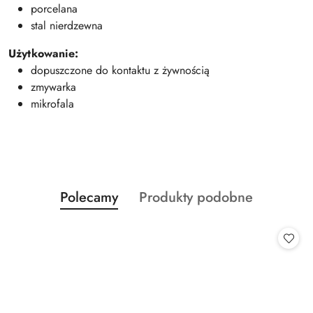
porcelana
stal nierdzewna
Użytkowanie:
dopuszczone do kontaktu z żywnością
zmywarka
mikrofala
Produkty
Produkty
Polecamy
Produkty podobne
Pomiń karuzelę produktów
o
o
statusie:
statusie: