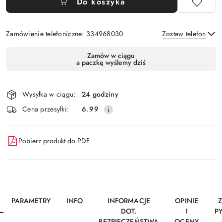
Do koszyka
Zamówienie telefoniczne: 334968030
Zostaw telefon
Dostępność
Zamów w ciągu
a paczkę wyślemy dziś
i
Wyślij
dostawa
Wysyłka w ciągu:
24 godziny
Cena przesyłki:
6.99
Pobierz produkt do PDF
PARAMETRY
INFO
INFORMACJE
OPINIE
DOT.
I
P
BEZPIECZEŃSTWA
OCENY