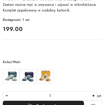
Zestaw można myć w zmywarce i używać w mikrofalówce.
Komplet zapakowany w ozdobny kartonik.
Dostępność:
1
szt.
cena:
199.00
Wariant
Kolor/Wzór
Ilość
szt.