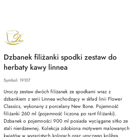
NAZWA
PRODUCENTA:
DUO
Dzbanek filiżanki spodki zestaw do
herbaty kawy linnea
Symbol:
19107
Uroczy zestaw dwóch filiżanek ze spodkami wraz z
dzbankiem z serii Linnea wchodzący w skład linii Flower
Classics, wykonany z porcelany New Bone. Pojemność
filiżanki 260 ml (pojemność liczona po rant filiżanki).
Dzbanek o pojemności 900 ml posiada wyciągane sitko ze
stali nierdzewnej. Kolekcja zdobiona motywem malowanych
kwiatów w wyrazistych kolorach oraz uroczego kolibra.