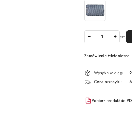
Ilość
szt.
Zamówienie telefoniczne
Dostępność
Wysyłka w ciągu:
2
i
Cena przesyłki:
6
dostawa
Pobierz produkt do P