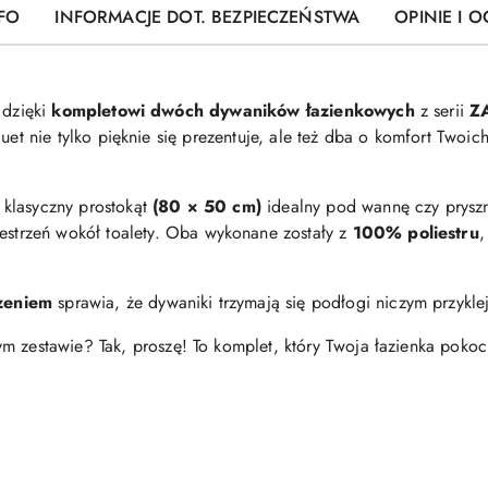
FO
INFORMACJE DOT. BEZPIECZEŃSTWA
OPINIE I O
u
dzięki
kompletowi
dwóch
dywaników
łazienkowych
z
serii
Z
duet
nie
tylko
pięknie
się
prezentuje,
ale
też
dba
o
komfort
Twoic
:
klasyczny
prostokąt
(
80 ×
50
cm)
idealny
pod
wannę
czy
prysz
estrzeń
wokół
toalety.
Oba
wykonane
zostały
z
100%
poliestru
zeniem
sprawia,
że
dywaniki
trzymają
się
podłogi
niczym
przykl
nym
zestawie?
Tak,
proszę!
To
komplet,
który
Twoja
łazienka
poko