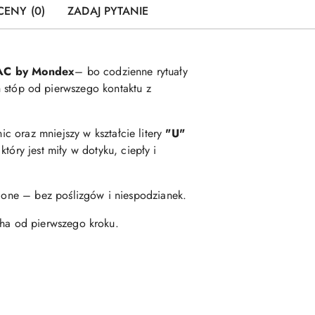
CENY (0)
ZADAJ PYTANIE
AC
by
Mondex
–
bo
codzienne
rytuały
h
stóp
od
pierwszego
kontaktu
z
nic
oraz
mniejszy
w
kształcie
litery
"
U"
,
który
jest
miły
w
dotyku,
ciepły
i
ejone –
bez
poślizgów
i
niespodzianek.
cha
od
pierwszego
kroku.