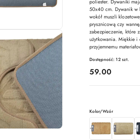
poliester. Dywaniki ma
50x40 cm. Dywanik w ks
wokół muszli klozetowe
prysznicową czy wannę
zabezpieczenie, które 
użytkowania. Miękkie i
przyjemnemu materiałow
Dostępność:
12
szt.
cena:
59.00
Wariant
Kolor/Wzór