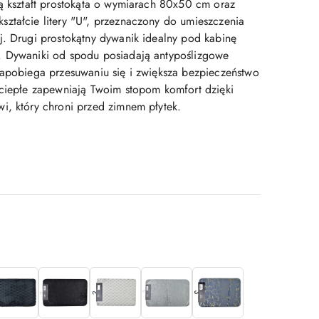
ją kształt prostokąta o wymiarach 80x50 cm oraz
ztałcie litery "U", przeznaczony do umieszczenia
j. Drugi prostokątny dywanik idealny pod kabinę
. Dywaniki od spodu posiadają antypoślizgowe
zapobiega przesuwaniu się i zwiększa bezpieczeństwo
 ciepłe zapewniają Twoim stopom komfort dzięki
i, który chroni przed zimnem płytek.