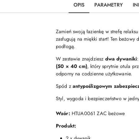
OPIS
PARAMETRY
IN
Zamień
swoją
łazienkę
w
strefę
relaks
zasługują
na
miękki
start!
Ten
beżowy
podłogą.
W
zestawie
znajdziesz
dwa
dywaniki
(
50 ×
40
cm)
,
który
sprytnie
otula
prz
odporny
na
codzienne
użytkowanie.
Spód
z
antypoślizgowym
zabezpiec
Styl,
wygoda
i
bezpieczeństwo
w
jed
Wzór:
HTUA0061 ZAC beżowe
Produkt:
2 x dywanik