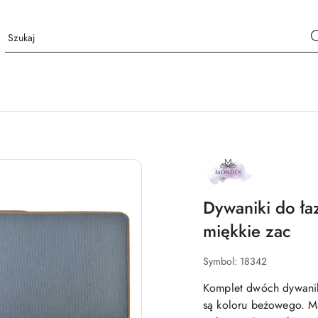
NAZWA
PRODUCENTA:
MONDEX
Dywaniki do ła
miękkie zac
Symbol:
18342
Komplet dwóch dywanik
są koloru beżowego. M