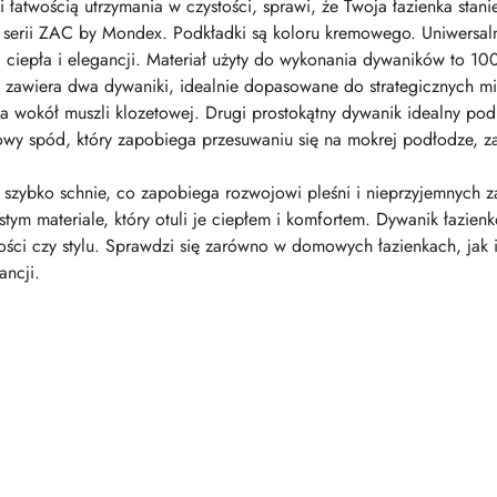
łatwością utrzymania w czystości, sprawi, że Twoja łazienka stanie 
erii ZAC by Mondex. Podkładki są koloru kremowego. Uniwersal
ej ciepła i elegancji. Materiał użyty do wykonania dywaników to 1
zawiera dwa dywaniki, idealnie dopasowane do strategicznych mie
ia wokół muszli klozetowej. Drugi prostokątny dywanik idealny po
owy spód, który zapobiega przesuwaniu się na mokrej podłodze, 
k szybko schnie, co zapobiega rozwojowi pleśni i nieprzyjemnych 
stym materiale, który otuli je ciepłem i komfortem. Dywanik łazien
lkości czy stylu. Sprawdzi się zarówno w domowych łazienkach, jak 
ancji.