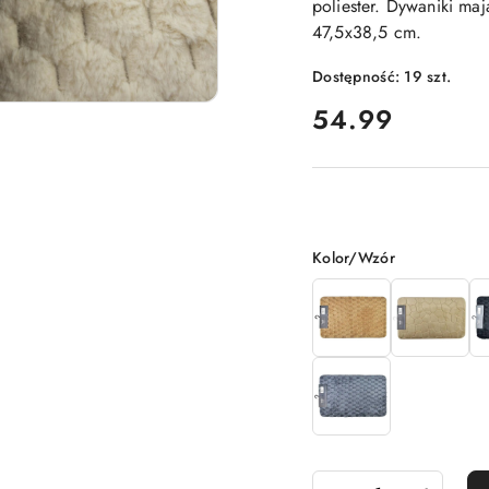
poliester. Dywaniki ma
47,5x38,5 cm.
Dostępność:
19
szt.
cena:
54.99
Wariant
Kolor/Wzór
Ilość