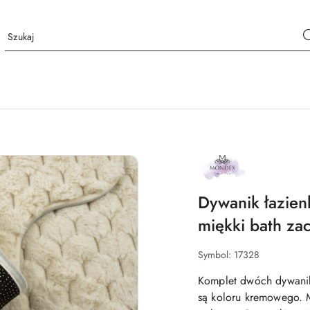
NAZWA
PRODUCENTA:
MONDEX
Dywanik łazien
miękki bath za
Symbol:
17328
Komplet dwóch dywanik
są koloru kremowego. 