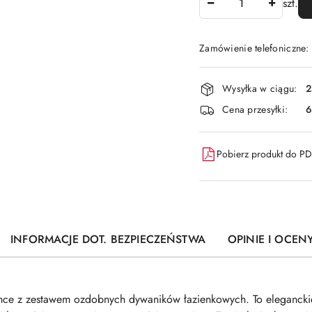
szt.
Zamówienie telefoniczne
Dostępność
Wysyłka w ciągu:
2
i
Cena przesyłki:
6
dostawa
Pobierz produkt do P
INFORMACJE DOT. BEZPIECZEŃSTWA
OPINIE I OCENY
ence z zestawem ozdobnych dywaników łazienkowych. To eleganckie