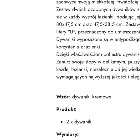
zachwyca swoją miękkością, trwałością i 
Zestaw dwóch ozdobnych dywaników z s
się w każdy wystrój łazienki, dodając j
80x47,5 cm oraz 47,5x38,5 cm. Zestaw 
litery "U", przeznaczony do umieszczen
Dywaniki wyposażone są w antypoślizg
korzystania z łazienki.
Dzięki właściwościom poliestru dywani
Zanurz swoje stopy w delikatnym, puszy
każdej łazienki, niezależnie od jej wie
wymagających najwyższej jakości i eleg
Wzór:
dywaniki kremowe
Produkt:
2 x dywanik
Wymiary: