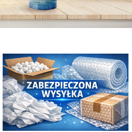
Van Gogh
Kawa
Sztućce Sola
Van Gogh
Kawa
Sztućce Sola