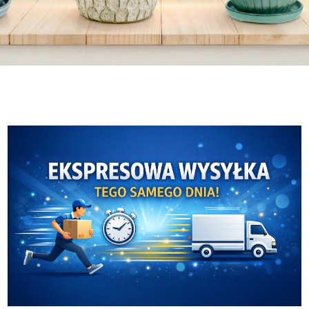
Malwa Tea
Ceramika Mieroszów
Malwa Tea
Ceramika Mieroszów