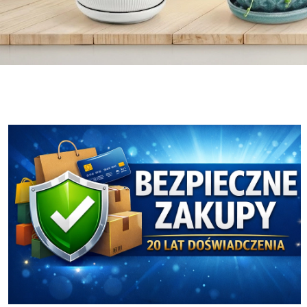
Osłonki i Doniczki
Ceramika Boleslawiec
Osłonki i Doniczki
Ceramika Boleslawiec