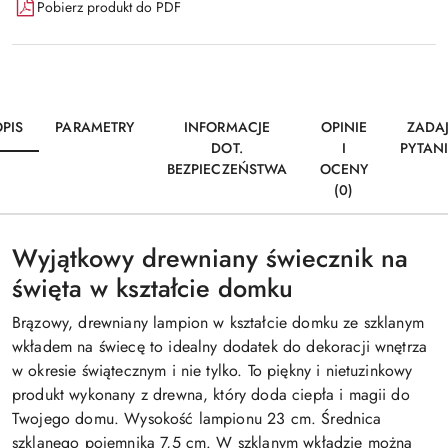
Pobierz produkt do PDF
PIS
PARAMETRY
INFORMACJE
OPINIE
ZADA
DOT.
I
PYTAN
BEZPIECZEŃSTWA
OCENY
(0)
Wyjątkowy drewniany świecznik na
święta w kształcie domku
Brązowy, drewniany lampion w kształcie domku ze szklanym
wkładem na świecę to idealny dodatek do dekoracji wnętrza
w okresie świątecznym i nie tylko. To piękny i nietuzinkowy
produkt wykonany z drewna, który doda ciepła i magii do
Twojego domu. Wysokość lampionu 23 cm. Średnica
szklanego pojemnika 7,5 cm. W szklanym wkładzie można