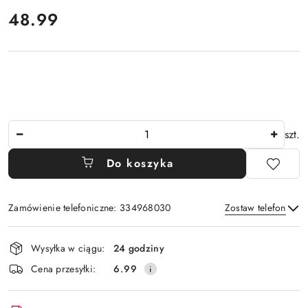
cena:
48.99
Ilość
szt.
Do koszyka
Zamówienie telefoniczne: 334968030
Zostaw telefon
Dostępność
Wysyłka w ciągu:
24 godziny
i
Wyślij
Cena przesyłki:
6.99
dostawa