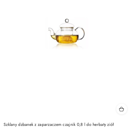
Szklany dzbanek z zaparzaczem czajnik 0,8 l do herbaty ziół