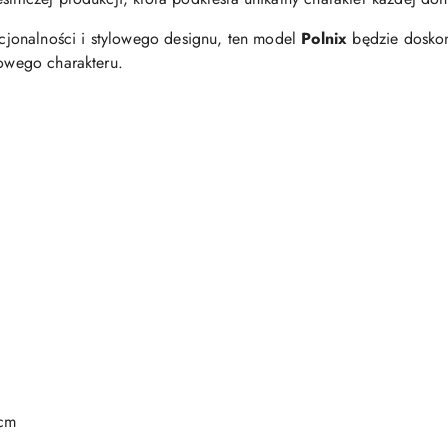
nkcjonalności i stylowego designu, ten model
Polnix
będzie doskon
kowego charakteru.
 cm