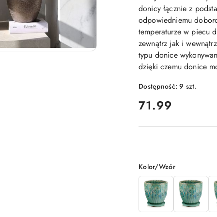
donicy łącznie z podst
odpowiedniemu doborow
temperaturze w piecu 
zewnątrz jak i wewnątr
typu donice wykonywan
dzięki czemu donice mo
Dostępność:
9
szt.
cena:
71.99
Wariant
Kolor/Wzór