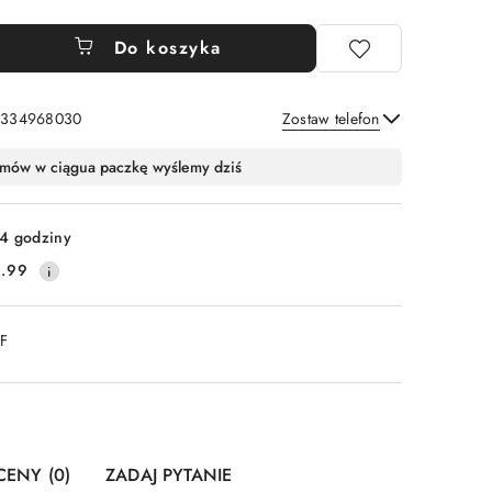
Do koszyka
: 334968030
Zostaw telefon
Wyślij
mów w ciągu
a paczkę wyślemy dziś
4 godziny
.99
DF
CENY (0)
ZADAJ PYTANIE