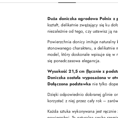
Duża doniczka ogrodowa Polnix z
kształt, delikatnie zwężający się ku do
niezależnie od tego, czy ustawisz ją na
Powierzchnia donicy imituje naturaln
stonowanego charakteru, a delikatnie mi
model, który doskonale wpisuje się w no
się ponadczasowa elegancja.
Wysokość 21,5 cm (łącznie z podst
Doniczka została wyposażona w ot
Dołączona podstawka
nie tylko dope
Dzięki odpowiednio dobranej glinie o
korzystać z niej przez cały rok – zaró
Każda sztuka wykonywana jest ręcznie z
powierzchni. To naturalna cecha rzemie