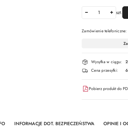
Ilość
szt.
Zamówienie telefoniczne
Dostępność
Za
i
dostawa
Wysyłka w ciągu:
2
Cena przesyłki:
6
Pobierz produkt do P
FO
INFORMACJE DOT. BEZPIECZEŃSTWA
OPINIE I O