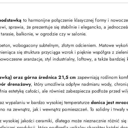
 podstawką
to harmonijne połączenie klasycznej formy i nowoczesn
łowi, sprawia, że prezentuje się stabilnie i elegancko, a jednocz
 tarasie, balkonie, w ogrodzie czy w salonie.
y beton, wzbogacony subtelnym, złotym odcieniem. Matowe wykońc
eniąca się struktura przyciąga wzrok i pięknie współgra z zieleni
woczesne aranżacje, styl industrialny, loftowy, a także bardziej k
awką) oraz górna średnica 21,5 cm
zapewniają roślinom komf
wór drenażowy
, który umożliwia odpływ nadmiaru wody, chronią
łnia estetykę całości, ale również zabezpiecza podłoże przed wil
raz wypalaniu w bardzo wysokiej temperaturze
donica jest mro
wno na zewnątrz, jak i wewnątrz pomieszczeń. To solidny i trwały 
 wysokiej jakości ceramiki, dlatego może nieznacznie różnić się
ślniczej produkcji, która podkreśla unikalny charakter każdej don