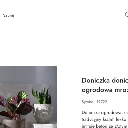
NAZWA
PRODUCENTA:
POLNIX
Doniczka doni
ogrodowa mro
Symbol:
19722
Doniczka ogrodowa, ce
tradycyjny kształt lekko
imituje beton ze złot