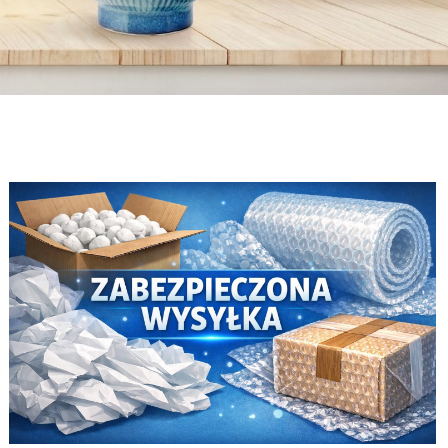
Van Gogh
Kawa
Sztućce Sola
Van Gogh
Kawa
Sztućce Sola