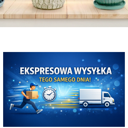
Malwa Tea
Ceramika Mieroszów
Malwa Tea
Ceramika Mieroszów