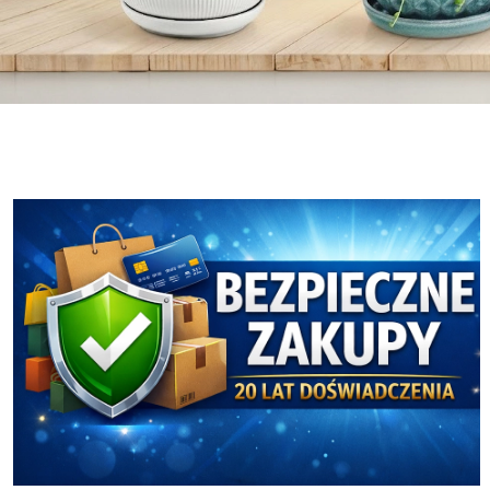
Osłonki i Doniczki
Ceramika Boleslawiec
Osłonki i Doniczki
Ceramika Boleslawiec