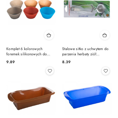
Komplet 6 kolorowych
Stalowe sitko z uchwytem do
foremek silikonowych do
parzenia herbaty ziół
muffinek
szczypce
9.89
8.39
Cena:
Cena: