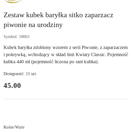
Zestaw kubek baryłka sitko zaparzacz
piwonie na urodziny
Symbol:
18063
Kubek baryłka zdobiony wzorem z serii Piwonie, z zaparzaczem
i pokrywką, wchodzący w skład linii Kwiaty Classic. Pojemność
kubka 440 ml (pojemność liczona po rant kubka).
Dostępność:
11
szt.
cena:
45.00
Wariant
Kolor/Wzór