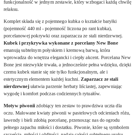
funkcjonalność w jednym zestawie, który wzbogaci każdą chwilę
relaksu.
Komplet składa się z pojemnego kubka o kształcie baryłki
(pojemność 440 ml - pojemność liczona po rant kubka),
porcelanowej pokrywki oraz zaparzacza ze stali nierdzewnej.
Kubek i przykrywka wykonane z porcelany New Bone
emanują subtelnym połyskiem i kremową barwą, która
wprowadza do wnętrza elegancki i ciepły akcent. Porcelana New
Bone jest niezwykle trwała, a jednocześnie pełna wdzięku, dzięki
czemu kubek stanie się nie tylko funkcjonalnym, ale i
estetycznym elementem każdej kuchni.
Zaparzacz ze stali
nierdzewnej
ułatwia parzenie herbaty liściastej, zapewniając
wygodę i komfort podczas codziennych rytuałów.
Motyw piwonii
zdobiący ten zestaw to prawdziwa uczta dla
oczu. Malowane kwiaty piwonii w pastelowych odcieniach różu,
lawendy i bieli zdobią porcelanę, przenosząc nas do ogrodu
pełnego zapachu miłości i dostatku. Piwonie, które są symbolem
szczęścia, miłości i obfitości, nadają całości subtelnego uroku.