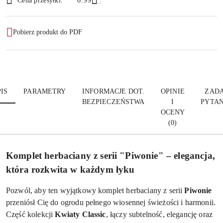
Wyślij
Cena przesyłki:
6.99
dostawa
Pobierz produkt do PDF
IS
PARAMETRY
INFORMACJE DOT.
OPINIE
ZADA
BEZPIECZEŃSTWA
I
PYTAN
OCENY
(0)
Komplet herbaciany z serii "Piwonie" – elegancja,
która rozkwita w każdym łyku
Pozwól, aby ten wyjątkowy komplet herbaciany z serii
Piwonie
przeniósł Cię do ogrodu pełnego wiosennej świeżości i harmonii.
Część kolekcji
Kwiaty Classic
, łączy subtelność, elegancję oraz