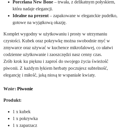
Porcelana New Bone
– trwała, z delikatnym połyskiem,
która nadaje elegancji.
Idealne na prezent
– zapakowane w eleganckie pudełko,
gotowe na wyjątkową okazję.
Komplet wygodny w użytkowaniu i prosty w utrzymaniu
czystości. Kubek oraz pokrywkę można swobodnie myć w
zmywarce oraz używać w kuchence mikrofalowej, co ułatwi
codzienne użytkowanie i zaoszczędzi nasz cenny czas.
Zrób krok ku pięknu i zaproś do swojego życia świeżość
piwonii. Z każdym łykiem herbaty poczujesz subtelność,
elegancję i miłość, jaką niosą te wspaniałe kwiaty.
Wzór:
Piwonie
Produkt:
1 x kubek
1 x pokrywka
1 x zaparzacz