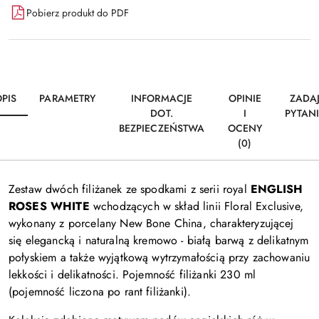
Pobierz produkt do PDF
PIS
PARAMETRY
INFORMACJE
OPINIE
ZADA
DOT.
I
PYTAN
BEZPIECZEŃSTWA
OCENY
(0)
Zestaw dwóch filiżanek ze spodkami
z serii
royal
ENGLISH
ROSES WHITE
wchodzących w skład
linii Floral
Exclusive
,
wykonany z porcelany New Bone China, charakteryzującej
się elegancką i naturalną kremowo - białą barwą z delikatnym
połyskiem a także wyjątkową wytrzymałością przy zachowaniu
lekkości i delikatności.
Pojemność filiżanki
230 ml
(pojemność liczona po rant filiżanki)
.