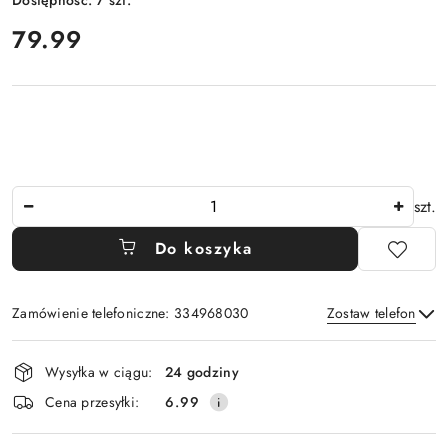
Dostępność:
7
szt.
cena:
79.99
Ilość
szt.
Do koszyka
Zamówienie telefoniczne: 334968030
Zostaw telefon
Dostępność
Wysyłka w ciągu:
24 godziny
i
Wyślij
Cena przesyłki:
6.99
dostawa