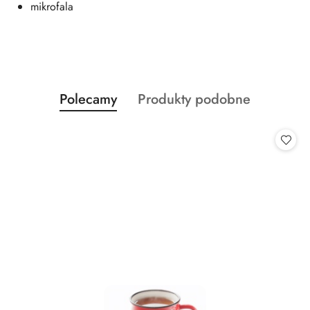
mikrofala
Produkty
Produkty
Polecamy
Produkty podobne
Pomiń karuzelę produktów
o
o
statusie:
statusie: