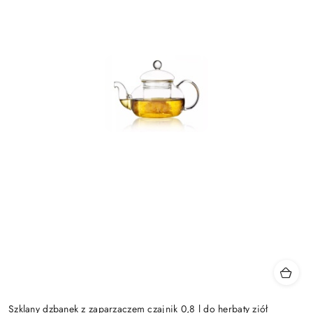
Szklany dzbanek z zaparzaczem czajnik 0,8 l do herbaty ziół