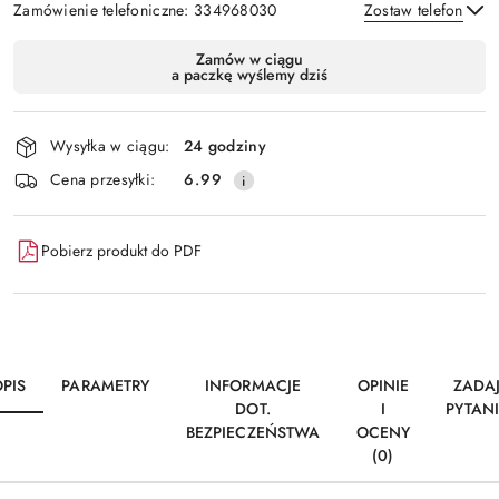
Zamówienie telefoniczne: 334968030
Zostaw telefon
Dostępność
Zamów w ciągu
a paczkę wyślemy dziś
i
Wyślij
dostawa
Wysyłka w ciągu:
24 godziny
Cena przesyłki:
6.99
Pobierz produkt do PDF
PIS
PARAMETRY
INFORMACJE
OPINIE
ZADA
DOT.
I
PYTAN
BEZPIECZEŃSTWA
OCENY
(0)