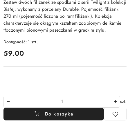
Zestaw dwóch filiżanek ze spodkami z serii Twilight z kolekcji
Białej, wykonany z porcelany Durable. Pojemność filiżanki
270 ml (pojemność liczona po rant filiżanki). Kolekcja
charakteryzuje się okrągłym kształtem zdobionym delikatnie
tłoczonymi pionowymi paseczkami w greckim stylu.
Dostępność:
1
szt.
cena:
59.00
Ilość
szt.
Do koszyka