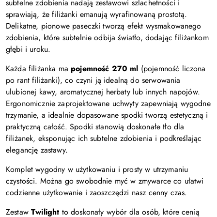
subtelne zdobienia nadają zestawowi szlachetności i
sprawiają, że filiżanki emanują wyrafinowaną prostotą.
Delikatne, pionowe paseczki tworzą efekt wysmakowanego
zdobienia, które subtelnie odbija światło, dodając filiżankom
głębi i uroku.
Każda filiżanka ma
pojemność 270 ml
(pojemność liczona
po rant filiżanki), co czyni ją idealną do serwowania
ulubionej kawy, aromatycznej herbaty lub innych napojów.
Ergonomicznie zaprojektowane uchwyty zapewniają wygodne
trzymanie, a idealnie dopasowane spodki tworzą estetyczną i
praktyczną całość. Spodki stanowią doskonałe tło dla
filiżanek, eksponując ich subtelne zdobienia i podkreślając
elegancję zastawy.
Komplet wygodny w użytkowaniu i prosty w utrzymaniu
czystości. Można go swobodnie myć w zmywarce co ułatwi
codzienne użytkowanie i zaoszczędzi nasz cenny czas.
Zestaw
Twilight
to doskonały wybór dla osób, które cenią