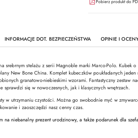
Pobierz produkt do P
INFORMACJE DOT. BEZPIECZEŃSTWA
OPINIE I OCENY
a srebrnym stelażu z serii Magnoble marki Marco-Polo. Kubek 
celany New Bone China. Komplet
kubeczków poukładanych jeden 
obionych granatowo-niebieskimi wzorami. Fantastyczny zestaw nad
ie sprawdzi się w nowoczesnych, jak i klasycznych wnętrzach.
sty w utrzymaniu czystości. Można go swobodnie myć w zmywar
tkowanie i zaoszczędzi nasz cenny czas.
na niebanalny prezent urodzinowy, a także podarunek dla szefa