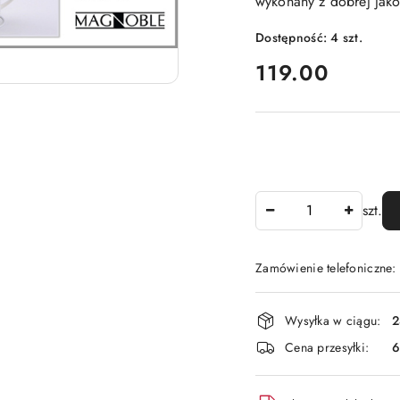
wykonany z dobrej jak
Dostępność:
4
szt.
cena:
119.00
Ilość
szt.
Zamówienie telefoniczne
Dostępność
Wysyłka w ciągu:
2
i
Cena przesyłki:
6
dostawa