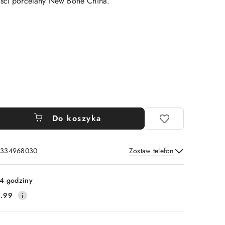
ości porcelany New Bone China.
Do koszyka
: 334968030
Zostaw telefon
Wyślij
4 godziny
.99