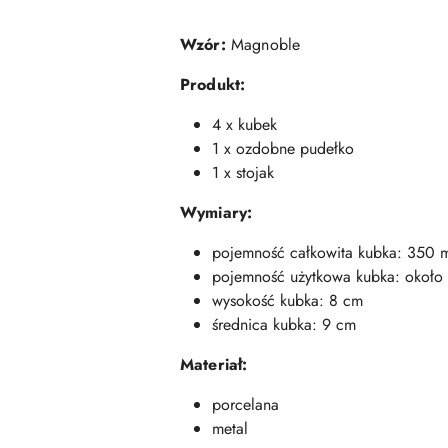
Wzór:
Magnoble
Produkt:
4 x kubek
1 x ozdobne pudełko
1 x stojak
Wymiary:
pojemność całkowita kubka: 350 
pojemność użytkowa kubka: około
wysokość kubka: 8 cm
średnica kubka: 9 cm
Materiał:
porcelana
metal