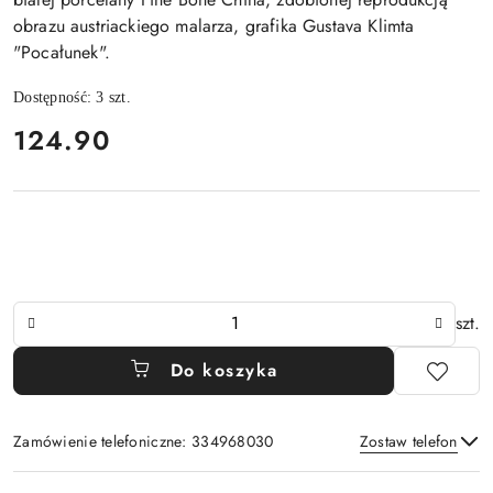
obrazu austriackiego malarza, grafika Gustava Klimta
"Pocałunek".
Dostępność:
3
szt.
cena:
124.90
Ilość
szt.
Do koszyka
Zamówienie telefoniczne: 334968030
Zostaw telefon
Dostępność