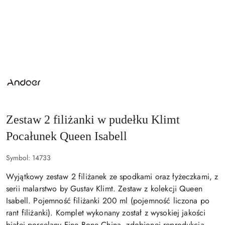
NAZWA
PRODUCENTA:
QUEEN
ISABELL
Zestaw 2 filiżanki w pudełku Klimt
Pocałunek Queen Isabell
Symbol:
14733
Wyjątkowy zestaw 2 filiżanek ze spodkami oraz łyżeczkami, z
serii malarstwo by Gustav Klimt. Zestaw z kolekcji Queen
Isabell. Pojemność filiżanki 200 ml (pojemność liczona po
rant filiżanki). Komplet wykonany został z wysokiej jakości
białej porcelany Fine Bone China, zdobionej reprodukcją