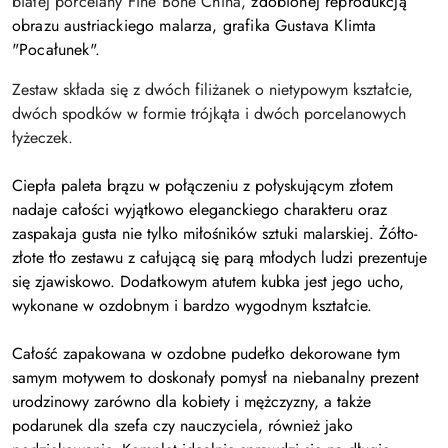
białej porcelany Fine Bone China,
zdobionej reprodukcją
obrazu austriackiego malarza, grafika Gustava Klimta
"Pocałunek".
Zestaw składa się z dwóch filiżanek o nietypowym kształcie,
dwóch spodków w formie trójkąta i dwóch porcelanowych
łyżeczek.
Ciepła paleta brązu w połączeniu z połyskującym złotem
nadaje całości wyjątkowo eleganckiego charakteru oraz
zaspakaja gusta nie tylko miłośników sztuki malarskiej.
Żółto
-
złote
tło zestawu z całującą się parą młodych ludzi prezentuje
się zjawiskowo
.
Dodatkowym atutem kubka jest jego ucho,
wykonane w ozdobnym i bardzo wygodnym kształcie.
Całość zapakowana w ozdobne pudełko dekorowane tym
samym motywem to doskonały pomysł na niebanalny prezent
urodzinowy zarówno dla kobiety i mężczyzny, a także
podarunek dla szefa czy nauczyciela, również jako