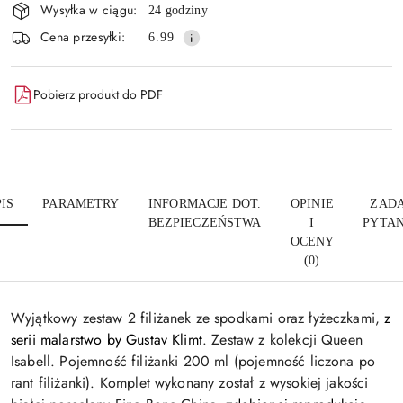
Wysyłka w ciągu:
24 godziny
i
Wyślij
Cena przesyłki:
6.99
dostawa
Pobierz produkt do PDF
IS
PARAMETRY
INFORMACJE DOT.
OPINIE
ZADA
BEZPIECZEŃSTWA
I
PYTAN
OCENY
(0)
Wyjątkowy zestaw 2 filiżanek ze spodkami oraz łyżeczkami,
z
serii malarstwo by Gustav Klimt
. Zestaw z kolekcji Queen
Isabell. Pojemność filiżanki 200 ml (pojemność liczona po
rant filiżanki). Komplet wykonany został z wysokiej jakości