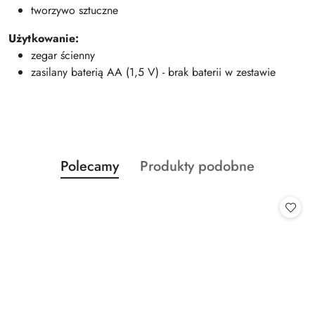
tworzywo sztuczne
Użytkowanie:
zegar ścienny
zasilany baterią AA (1,5 V) - brak baterii w zestawie
Produkty
Produkty
Polecamy
Produkty podobne
Pomiń karuzelę produktów
o
o
statusie:
statusie: