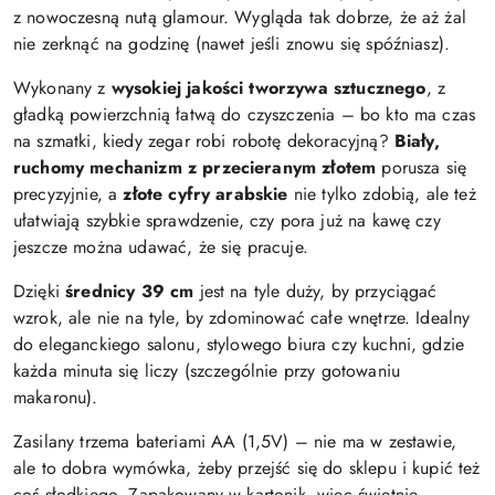
z nowoczesną nutą glamour. Wygląda tak dobrze, że aż żal
nie zerknąć na godzinę (nawet jeśli znowu się spóźniasz).
Wykonany z
wysokiej jakości tworzywa sztucznego
, z
gładką powierzchnią łatwą do czyszczenia – bo kto ma czas
na szmatki, kiedy zegar robi robotę dekoracyjną?
Biały,
ruchomy mechanizm z przecieranym złotem
porusza się
precyzyjnie, a
złote cyfry arabskie
nie tylko zdobią, ale też
ułatwiają szybkie sprawdzenie, czy pora już na kawę czy
jeszcze można udawać, że się pracuje.
Dzięki
średnicy 39 cm
jest na tyle duży, by przyciągać
wzrok, ale nie na tyle, by zdominować całe wnętrze. Idealny
do eleganckiego salonu, stylowego biura czy kuchni, gdzie
każda minuta się liczy (szczególnie przy gotowaniu
makaronu).
Zasilany trzema bateriami AA (1,5V) – nie ma w zestawie,
ale to dobra wymówka, żeby przejść się do sklepu i kupić też
coś słodkiego. Zapakowany w kartonik, więc świetnie