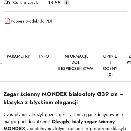
Wyślij
Cena przesyłki:
14.99
dostawa
Pobierz produkt do PDF
PARAMETRY
INFO
INFORMACJE
OPINIE
DOT.
I
P
BEZPIECZEŃSTWA
OCENY
(0)
Zegar ścienny MONDEX biało-złoty Ø39 cm –
klasyka z błyskiem elegancji
Czas płynie, ale styl pozostaje – a ten zegar zdecydowanie
ma go pod dostatkiem!
Okrągły, biały zegar ścienny
MONDEX
z subtelnymi złotymi rantami to połączenie klasyki