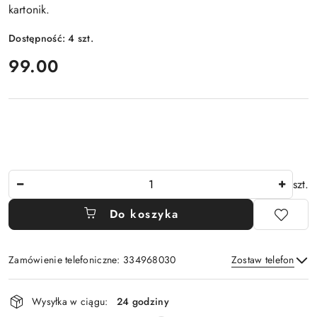
kartonik.
Dostępność:
4
szt.
cena:
99.00
Ilość
szt.
Do koszyka
Zamówienie telefoniczne: 334968030
Zostaw telefon
Dostępność
Wysyłka w ciągu:
24 godziny
i