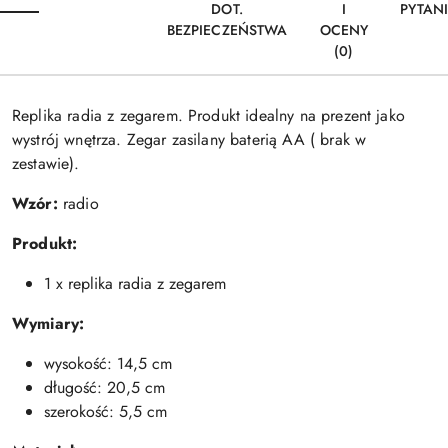
DOT.
I
PYTAN
BEZPIECZEŃSTWA
OCENY
(0)
Replika radia z zegarem. Produkt idealny na prezent jako
wystrój wnętrza. Zegar zasilany baterią AA ( brak w
zestawie).
Wzór:
radio
Produkt:
1 x replika radia z zegarem
Wymiary:
wysokość: 14,5 cm
długość: 20,5 cm
szerokość: 5,5 cm