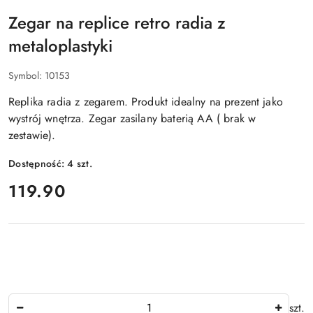
Zegar na replice retro radia z
metaloplastyki
Symbol:
10153
Replika radia z zegarem. Produkt idealny na prezent jako
wystrój wnętrza. Zegar zasilany baterią AA ( brak w
zestawie).
Dostępność:
4
szt.
cena:
119.90
Ilość
szt.