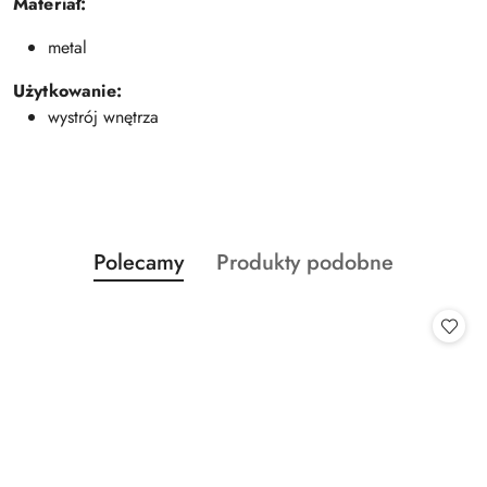
Materiał:
metal
Użytkowanie:
wystrój wnętrza
Produkty
Produkty
Polecamy
Produkty podobne
Pomiń karuzelę produktów
o
o
statusie:
statusie: