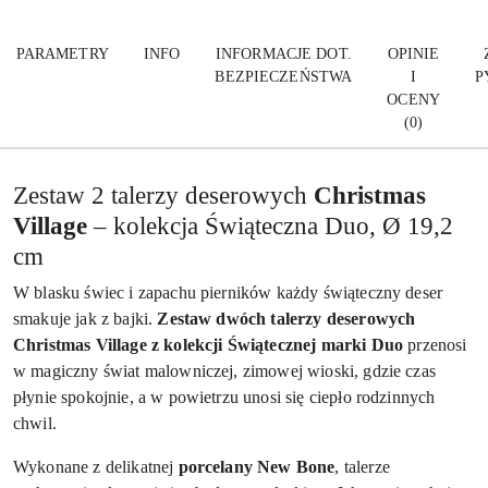
PARAMETRY
INFO
INFORMACJE DOT.
OPINIE
BEZPIECZEŃSTWA
I
P
OCENY
(0)
Zestaw 2 talerzy deserowych
Christmas
Village
– kolekcja Świąteczna Duo, Ø 19,2
cm
W blasku świec i zapachu pierników każdy świąteczny deser
smakuje jak z bajki.
Zestaw dwóch talerzy deserowych
Christmas Village z kolekcji Świątecznej marki
Duo
przenosi
w magiczny świat malowniczej, zimowej wioski, gdzie czas
płynie spokojnie, a w powietrzu unosi się ciepło rodzinnych
chwil.
Wykonane z delikatnej
porcelany
New Bone
, talerze