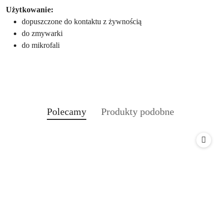
Użytkowanie:
dopuszczone do kontaktu z żywnością
do zmywarki
do mikrofali
Produkty
Produkty
Polecamy
Produkty podobne
Pomiń karuzelę produktów
o
o
statusie:
statusie: