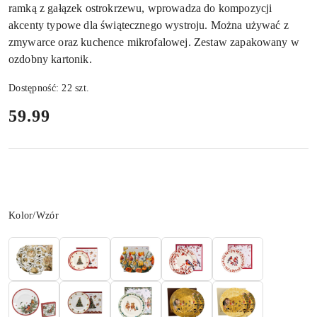
ramką z gałązek ostrokrzewu, wprowadza do kompozycji
akcenty typowe dla świątecznego wystroju. Można używać z
zmywarce oraz kuchence mikrofalowej. Zestaw zapakowany w
ozdobny kartonik.
Dostępność:
22
szt.
cena:
59.99
Wariant
Kolor/Wzór