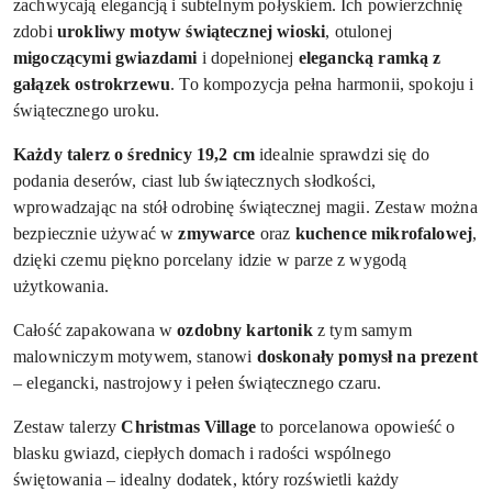
zachwycają elegancją i subtelnym połyskiem. Ich powierzchnię
zdobi
urokliwy motyw świątecznej wioski
, otulonej
migoczącymi gwiazdami
i dopełnionej
elegancką ramką z
gałązek ostrokrzewu
. To kompozycja pełna harmonii, spokoju i
świątecznego uroku.
Każdy talerz o średnicy
19,2 cm
idealnie sprawdzi się do
podania deserów, ciast lub świątecznych słodkości,
wprowadzając na stół odrobinę świątecznej magii. Zestaw można
bezpiecznie używać w
zmywarce
oraz
kuchence mikrofalowej
,
dzięki czemu piękno porcelany idzie w parze z wygodą
użytkowania.
Całość zapakowana w
ozdobny kartonik
z tym samym
malowniczym motywem, stanowi
doskonały pomysł na prezent
– elegancki, nastrojowy i pełen świątecznego czaru.
Zestaw talerzy
Christmas Village
to porcelanowa opowieść o
blasku gwiazd, ciepłych domach i radości wspólnego
świętowania – idealny dodatek, który rozświetli każdy