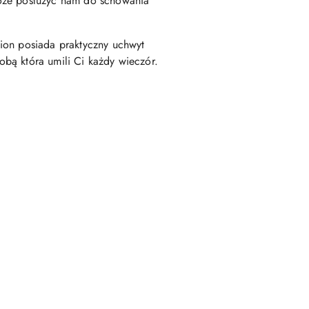
może posłużyć nam do schowania
ion posiada praktyczny uchwyt
bą która umili Ci każdy wieczór.