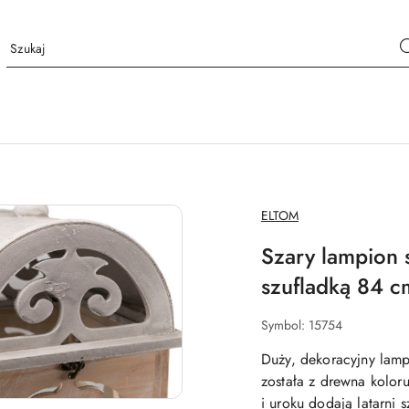
NAZWA
ELTOM
PRODUCENTA:
Szary lampion s
szufladką 84 c
Symbol:
15754
Duży, dekoracyjny lamp
została z drewna kolor
i uroku dodają latarni