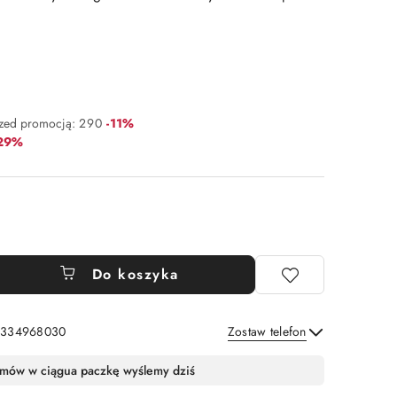
Rabat:
rzed promocją:
290
-11%
abat:
-29%
Do koszyka
: 334968030
Zostaw telefon
Wyślij
mów w ciągu
a paczkę wyślemy dziś