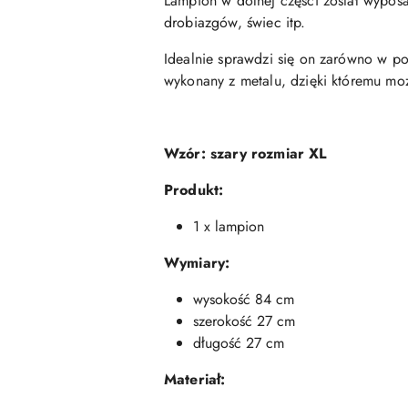
Lampion w dolnej części został wypos
drobiazgów, świec itp.
Idealnie sprawdzi się on zarówno w po
wykonany z metalu, dzięki któremu moż
Wzór:
szary rozmiar XL
Produkt:
1 x lampion
Wymiary:
wysokość 84 cm
szerokość 27 cm
długość 27 cm
Materiał: