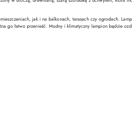
ażony w uroczą, drewnianą, szarą szufladkę z uchwytem, która 
mieszczeniach, jak i na balkonach, tarasach czy ogrodach. Lamp
na go łatwo przenieść. Modny i klimatyczny lampion będzie ozdo