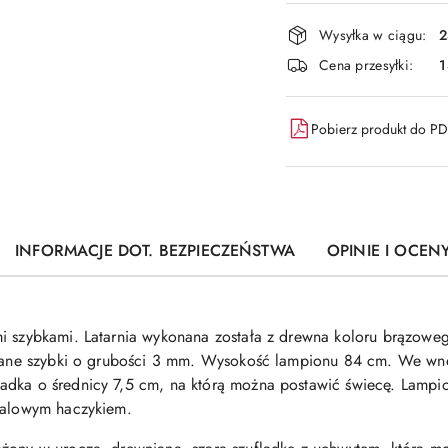
i
dostawa
Wysyłka w ciągu:
2
Cena przesyłki:
1
Pobierz produkt do P
INFORMACJE DOT. BEZPIECZEŃSTWA
OPINIE I OCENY
i szybkami. Latarnia wykonana została z drewna koloru brązowego
klane szybki o grubości 3 mm. Wysokość lampionu 84 cm. We wnęt
adka o średnicy 7,5 cm, na którą można postawić świecę. Lampio
etalowym haczykiem.