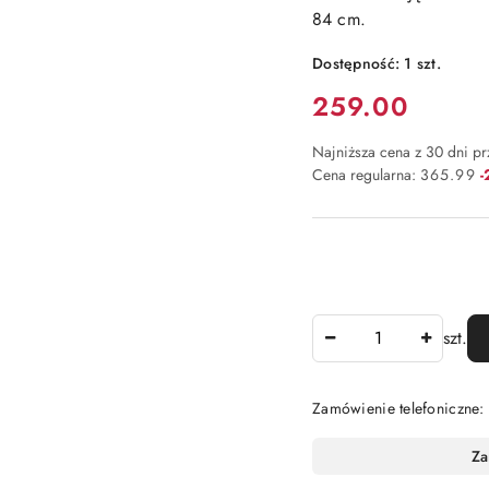
84 cm.
Dostępność:
1
szt.
Cena:
259.00
Najniższa cena z 30 dni p
R
Cena regularna:
365.99
Ilość
szt.
Zamówienie telefoniczne
Dostępność
Za