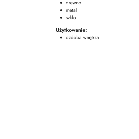
drewno
metal
szkło
Użytkowanie:
ozdoba wnętrza
Pomiń karuzelę produktów