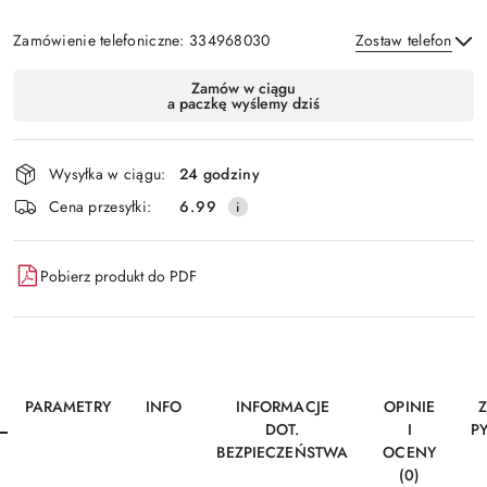
Zamówienie telefoniczne: 334968030
Zostaw telefon
Dostępność
Zamów w ciągu
a paczkę wyślemy dziś
i
Wyślij
dostawa
Wysyłka w ciągu:
24 godziny
Cena przesyłki:
6.99
Pobierz produkt do PDF
PARAMETRY
INFO
INFORMACJE
OPINIE
DOT.
I
P
BEZPIECZEŃSTWA
OCENY
(0)