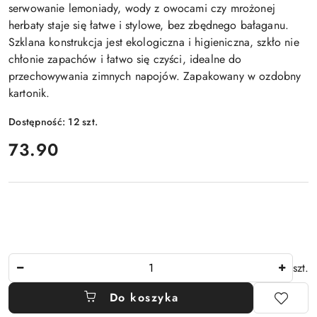
serwowanie lemoniady, wody z owocami czy mrożonej
herbaty staje się łatwe i stylowe, bez zbędnego bałaganu.
Szklana konstrukcja jest ekologiczna i higieniczna, szkło nie
chłonie zapachów i łatwo się czyści, idealne do
przechowywania zimnych napojów. Zapakowany w ozdobny
kartonik.
Dostępność:
12
szt.
cena:
73.90
Ilość
szt.
Do koszyka