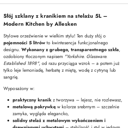
Słój szklany z kranikiem na stelażu 5L –
Modern Kitchen by Allesken
Stylowe orzeźwienie w wielkim stylu! Ten duży słój o
pojemności 5 litrów
to kwintesencja funkcjonalnego
designu.
Wykonany z grubego, transparentnego szkła
,
ozdobiony tłoczonym napisem
"Yorkshire. Glassware.
Established 1898"
, od razu przyciąga wzrok – a potem już
tylko leje lemoniadę, herbatę z miętą, wodę z cytryną lub
sangrię.
Wyposażony w:
praktyczny kranik
z tworzywa – lejesz, nie rozlewasz,
metalową pokrywkę
w kolorze srebrnym – szczelnie
zamyka, wygląda elegancko,
solidny stelaż z metalowym wykończeniem i
drewnianymi uchwytami
– stabilność i styl w jednym.