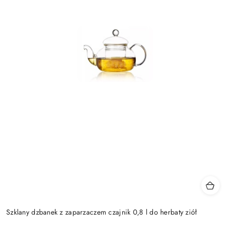
Szklany dzbanek z zaparzaczem czajnik 0,8 l do herbaty ziół