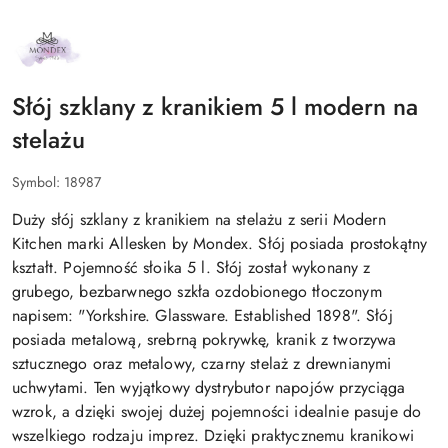
NAZWA
PRODUCENTA:
MONDEX
Słój szklany z kranikiem 5 l modern na
stelażu
Symbol:
18987
Duży słój szklany z kranikiem na stelażu z serii Modern
Kitchen marki Allesken by Mondex. Słój posiada prostokątny
kształt. Pojemność słoika 5 l. Słój został wykonany z
grubego, bezbarwnego szkła ozdobionego tłoczonym
napisem: "Yorkshire. Glassware. Established 1898". Słój
posiada metalową, srebrną pokrywkę, kranik z tworzywa
sztucznego oraz metalowy, czarny stelaż z drewnianymi
uchwytami. Ten wyjątkowy dystrybutor napojów przyciąga
wzrok, a dzięki swojej dużej pojemności idealnie pasuje do
wszelkiego rodzaju imprez. Dzięki praktycznemu kranikowi