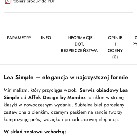
Pobierz produkt do PDF
PARAMETRY
INFO
INFORMACJE
OPINIE
DOT.
I
P
BEZPIECZEŃSTWA
OCENY
(0)
Lea Simple – elegancja w najczystszej formie
Minimalizm, który przyciąga wzrok.
Serwis obiadowy Lea
Simple
od
Affek Design by Mondex
to ukłon w stronę
klasyki w nowoczesnym wydaniu. Subtelna biel porcelany
zestawiona z cienkim, czarnym paskiem na rancie tworzy
kompozycję pełną wdzięku i ponadczasowej elegancji.
W skład zestawu wchodzą: