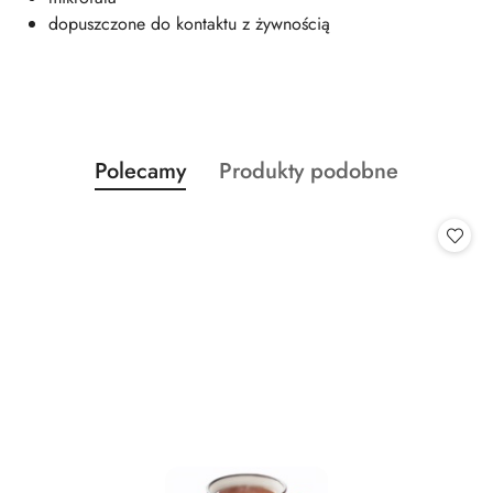
dopuszczone do kontaktu z żywnością
Produkty
Produkty
Polecamy
Produkty podobne
Pomiń karuzelę produktów
o
o
statusie:
statusie: