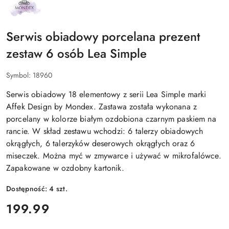
NAZWA
PRODUCENTA:
MONDEX
Serwis obiadowy porcelana prezent
zestaw 6 osób Lea Simple
Symbol:
18960
Serwis obiadowy 18 elementowy z serii Lea Simple marki
Affek Design by Mondex. Zastawa została wykonana z
porcelany w kolorze białym ozdobiona czarnym paskiem na
rancie. W skład zestawu wchodzi: 6 talerzy obiadowych
okrągłych, 6 talerzyków deserowych okrągłych oraz 6
miseczek. Można myć w zmywarce i używać w mikrofalówce.
Zapakowane w ozdobny kartonik.
Dostępność:
4
szt.
cena:
199.99