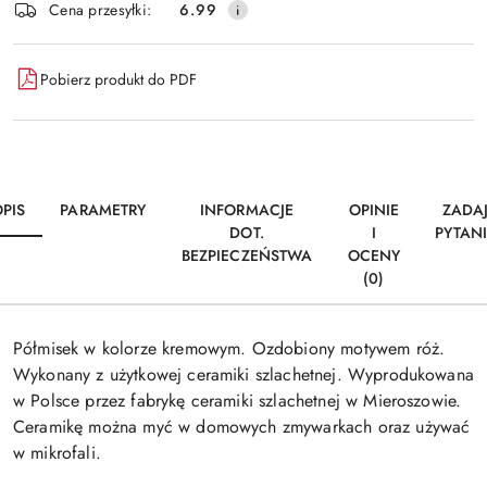
Cena przesyłki:
6.99
Pobierz produkt do PDF
PIS
PARAMETRY
INFORMACJE
OPINIE
ZADA
DOT.
I
PYTAN
BEZPIECZEŃSTWA
OCENY
(0)
Półmisek w kolorze kremowym. Ozdobiony motywem róż.
Wykonany z użytkowej ceramiki szlachetnej. Wyprodukowana
w Polsce przez fabrykę ceramiki szlachetnej w Mieroszowie.
Ceramikę można myć w domowych zmywarkach oraz używać
w mikrofali.