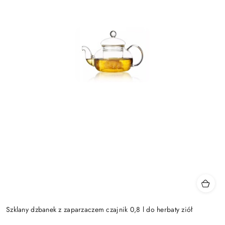
Szklany dzbanek z zaparzaczem czajnik 0,8 l do herbaty ziół