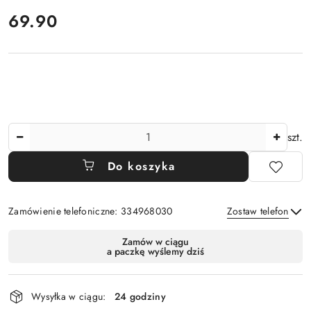
cena:
69.90
Ilość
szt.
Do koszyka
Zamówienie telefoniczne: 334968030
Zostaw telefon
Dostępność
Zamów w ciągu
a paczkę wyślemy dziś
i
Wyślij
dostawa
Wysyłka w ciągu:
24 godziny