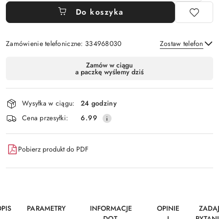
Do koszyka
Zamówienie telefoniczne: 334968030
Zostaw telefon
Dostępność
Zamów w ciągu
a paczkę wyślemy dziś
i
Wyślij
dostawa
Wysyłka w ciągu:
24 godziny
Cena przesyłki:
6.99
Pobierz produkt do PDF
PIS
PARAMETRY
INFORMACJE
OPINIE
ZADA
DOT.
I
PYTAN