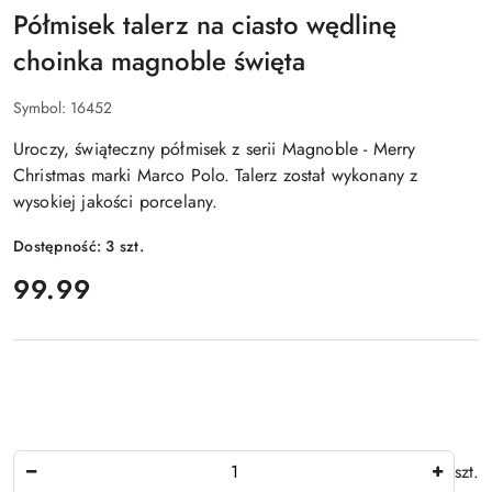
Półmisek talerz na ciasto wędlinę
choinka magnoble święta
Symbol:
16452
Uroczy, świąteczny półmisek z serii Magnoble - Merry
Christmas marki Marco Polo. Talerz został wykonany z
wysokiej jakości porcelany.
Dostępność:
3
szt.
cena:
99.99
Ilość
szt.