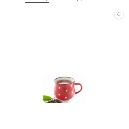
Pomiń karuzelę produktów
o
o
statusie:
statusie: