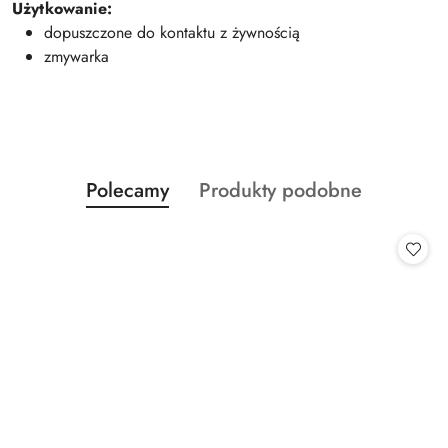
Użytkowanie:
dopuszczone do kontaktu z żywnością
zmywarka
Produkty
Produkty
Polecamy
Produkty podobne
Pomiń karuzelę produktów
o
o
statusie:
statusie: