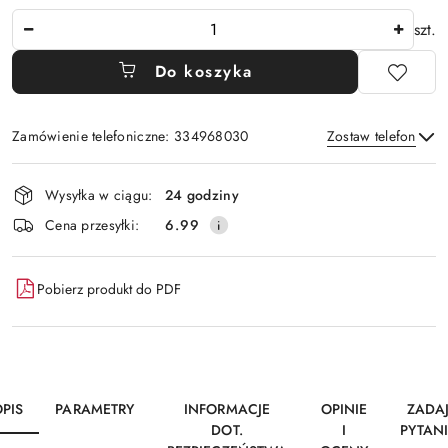
Ilość
szt.
Do koszyka
Zamówienie telefoniczne: 334968030
Zostaw telefon
Dostępność
Wysyłka w ciągu:
24 godziny
i
Wyślij
Cena przesyłki:
6.99
dostawa
Pobierz produkt do PDF
PIS
PARAMETRY
INFORMACJE
OPINIE
ZADA
DOT.
I
PYTAN