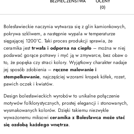
BEZPIECZEŃSTWA
OCENY
(0)
Bolesławieckie naczynia wytwarza się z glin kamionkowych,
pokrywa szkliwem, a następnie wypala w temperaturze
sięgającej 1200°C. Taki proces produkcji sprawia, że
ceramika jest
trwała i odporna na ciepło
– można w niej
podawać gorące potrawy i myć ją w zmywarce, bez obaw o
to, że popęka czy straci kolory. Wyjątkowy charakter nadaje
jej sposób zdobienia –
ręczne malowanie i
stempelkowanie
, najczęściej wzorami kropek kółek, rozet,
pawich oczek i kwiatów.
Design bolesławieckich wyrobów to unikalne połączenie
motywów folklorystycznych, prostej elegancji i stonowanych,
wysmakowanych kolorów. Dzięki takiemu niezwykle
wyważonemu miksowi
ceramika z Bolesławca może stać
się ozdobą każdego wnętrza
.