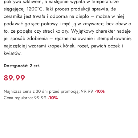
pokrywa szkliwem, a następnie wypala w temperaturze
sięgającej 1200°C. Taki proces produkcji sprawia, że
ceramika jest trwała i odporna na ciepło – można w niej
podawać gorące potrawy i myć ją w zmywarce, bez obaw o
to, że popęka czy straci kolory. Wyjątkowy charakter nadaje
jej sposób zdobienia – ręczne malowanie i stempelkowanie,
najczęściej wzorami kropek kółek, rozet, pawich oczek i
kwiatów.
Dostępność:
2
szt.
Cena:
89.99
Rabat:
Najniższa cena z 30 dni przed promocją:
99.99
-10%
Rabat:
Cena regularna:
99.99
-10%