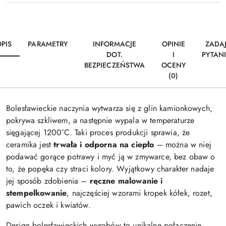
PIS
PARAMETRY
INFORMACJE
OPINIE
ZADA
DOT.
I
PYTAN
BEZPIECZEŃSTWA
OCENY
(0)
Bolesławieckie naczynia wytwarza się z glin kamionkowych,
pokrywa szkliwem, a następnie wypala w temperaturze
sięgającej 1200°C. Taki proces produkcji sprawia, że
ceramika jest
trwała i odporna na ciepło
– można w niej
podawać gorące potrawy i myć ją w zmywarce, bez obaw o
to, że popęka czy straci kolory. Wyjątkowy charakter nadaje
jej sposób zdobienia –
ręczne malowanie i
stempelkowanie
, najczęściej wzorami kropek kółek, rozet,
pawich oczek i kwiatów.
Design bolesławieckich wyrobów to unikalne połączenie