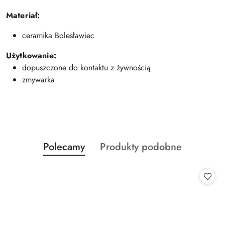
Materiał:
ceramika Bolesławiec
Użytkowanie:
dopuszczone do kontaktu z żywnością
zmywarka
Produkty
Produkty
Polecamy
Produkty podobne
Pomiń karuzelę produktów
o
o
statusie:
statusie: