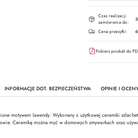
i
dostawa
Czas realizacji
3
zamówienia do:
Cena przesyłki:
6
Pobierz produkt do P
INFORMACJE DOT. BEZPIECZEŃSTWA
OPINIE I OCENY
one motywem lawendy. Wykonany z użytkowej ceramiki szlache
oszowie. Ceramikę można myć w domowych zmywarkach oraz używa