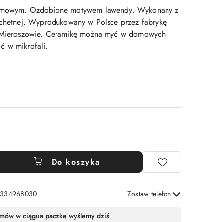
remowym. Ozdobione motywem lawendy. Wykonany z
achetnej. Wyprodukowany w Polsce przez fabrykę
w Mieroszowie. Ceramikę można myć w domowych
ć w mikrofali.
Do koszyka
: 334968030
Zostaw telefon
Wyślij
mów w ciągu
a paczkę wyślemy dziś