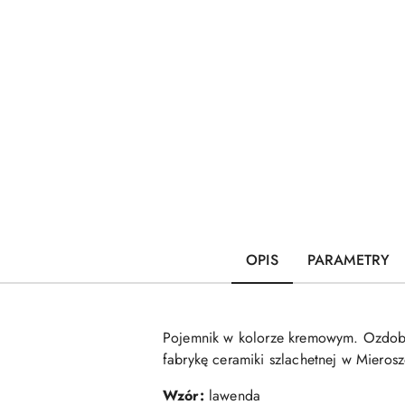
OPIS
PARAMETRY
Pojemnik w kolorze kremowym. Ozdobi
fabrykę ceramiki szlachetnej w Mier
Wzór:
lawenda