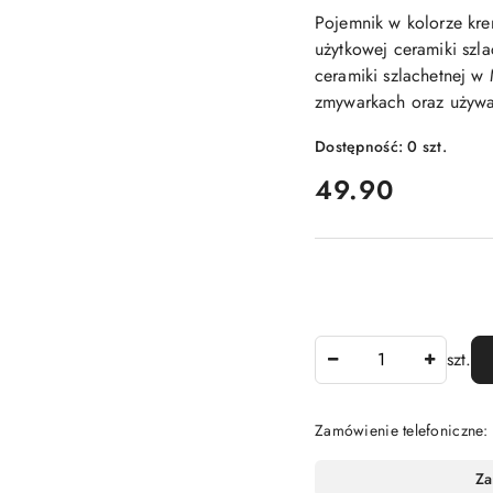
Pojemnik w kolorze k
użytkowej ceramiki szl
ceramiki szlachetnej 
zmywarkach oraz używa
Dostępność:
0
szt.
cena:
49.90
Ilość
szt.
Zamówienie telefoniczne
Dostępność
Za