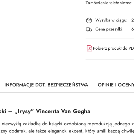
Zamówienie telefoniczne
Dostępność
Wysyłka w ciągu:
2
i
Cena przesyłki:
6
dostawa
Pobierz produkt do P
INFORMACJE DOT. BEZPIECZEŃSTWA
OPINIE I OCENY
żki – „Irysy” Vincenta Van Gogha
y z niezwykłą zakładką do książki ozdobioną reprodukcją jednego z
yczny dodatek, ale także elegancki akcent, który umili każdą chwi