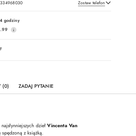
: 334968030
Zostaw telefon
Wyślij
4 godziny
.99
DF
 (0)
ZADAJ PYTANIE
 najsłynniejszych dzieł
Vincenta Van
lę spędzoną z książką.