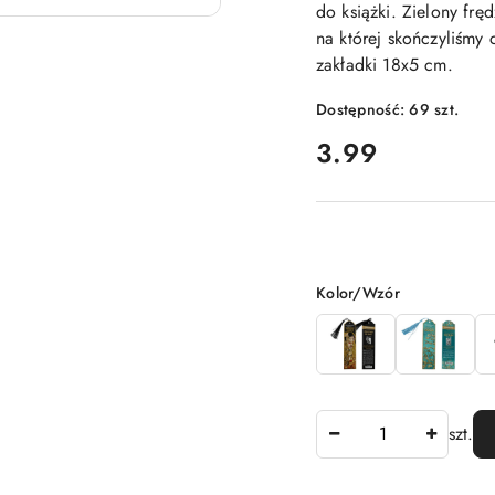
do książki. Zielony frę
na której skończyliśmy
zakładki 18x5 cm.
Dostępność:
69
szt.
cena:
3.99
Wariant
Kolor/Wzór
Ilość
szt.