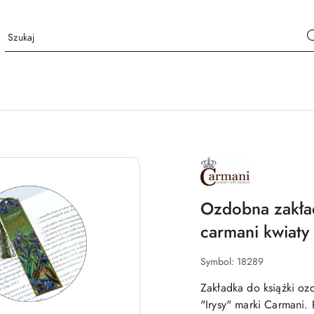
NAZWA
PRODUCENTA:
CARMANI
Ozdobna zakład
carmani kwiaty
Symbol:
18289
Zakładka do książki o
"Irysy" marki Carmani.