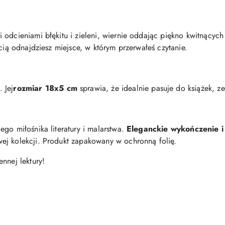
odcieniami błękitu i zieleni, wiernie oddając piękno kwitnących
ścią odnajdziesz miejsce, w którym przerwałeś czytanie.
.
Jej
rozmiar 18x5 cm
sprawia, że idealnie pasuje do książek, z
go miłośnika literatury i malarstwa.
Eleganckie wykończenie i 
ej kolekcji. Produkt zapakowany w ochronną folię.
nnej lektury!