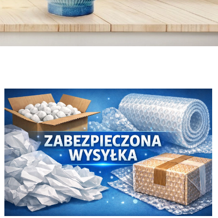
Van Gogh
Kawa
Sztućce Sola
Van Gogh
Kawa
Sztućce Sola