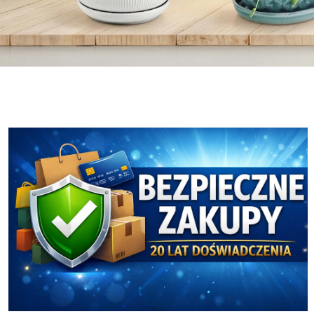
Osłonki i Doniczki
Ceramika Boleslawiec
Osłonki i Doniczki
Ceramika Boleslawiec