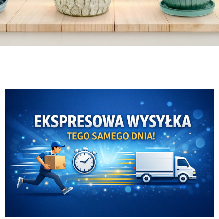
Malwa Tea
Ceramika Mieroszów
Malwa Tea
Ceramika Mieroszów