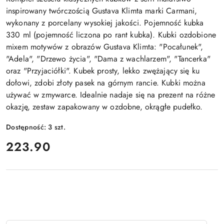
inspirowany twórczością Gustava Klimta marki Carmani,
wykonany z porcelany wysokiej jakości. Pojemność kubka
330 ml (pojemność liczona po rant kubka). Kubki ozdobione
mixem motywów z obrazów Gustava Klimta: "Pocałunek",
"Adela", "Drzewo życia", "Dama z wachlarzem", "Tancerka"
oraz "Przyjaciółki". Kubek prosty, lekko zwężający się ku
dołowi, zdobi złoty pasek na górnym rancie. Kubki można
używać w zmywarce. Idealnie nadaje się na prezent na różne
okazję, zestaw zapakowany w ozdobne, okrągłe pudełko.
Dostępność:
3
szt.
cena:
223.90