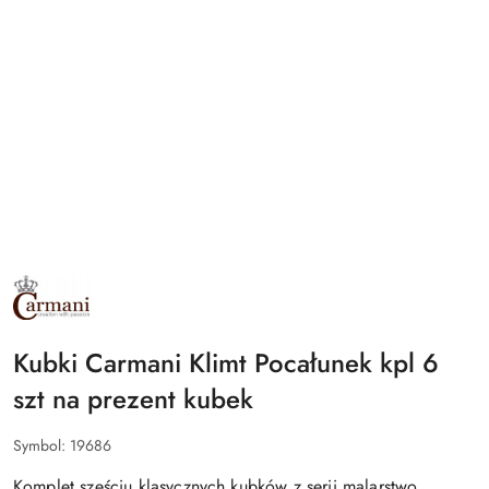
NAZWA
PRODUCENTA:
CARMANI
Kubki Carmani Klimt Pocałunek kpl 6
szt na prezent kubek
Symbol:
19686
Komplet sześciu klasycznych kubków z serii malarstwo