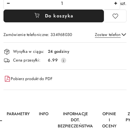
Ilość
szt.
Do koszyka
Zamówienie telefoniczne: 334968030
Zostaw telefon
Dostępność
Wysyłka w ciągu:
24 godziny
i
Wyślij
Cena przesyłki:
6.99
dostawa
Pobierz produkt do PDF
PARAMETRY
INFO
INFORMACJE
OPINIE
DOT.
I
P
BEZPIECZEŃSTWA
OCENY