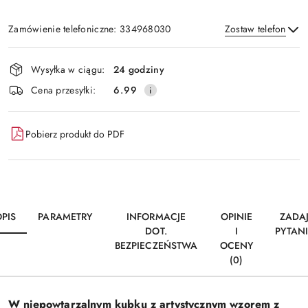
Zamówienie telefoniczne: 334968030
Zostaw telefon
Dostępność
Wysyłka w ciągu:
24 godziny
i
Wyślij
Cena przesyłki:
6.99
dostawa
Pobierz produkt do PDF
PIS
PARAMETRY
INFORMACJE
OPINIE
ZADA
DOT.
I
PYTAN
BEZPIECZEŃSTWA
OCENY
(0)
W niepowtarzalnym kubku z artystycznym wzorem z