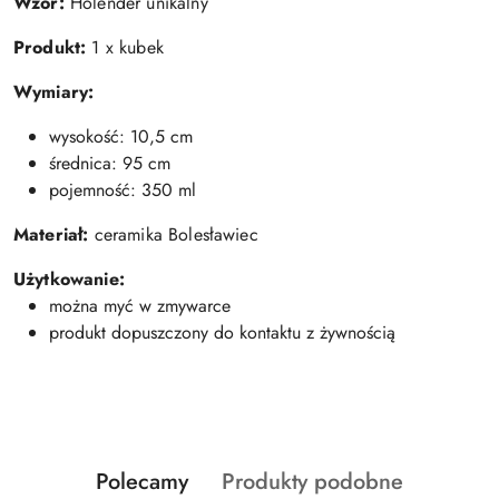
Wzór:
Holender unikalny
Produkt:
1 x kubek
Wymiary:
wysokość: 10,5 cm
średnica: 95 cm
pojemność: 350 ml
Materiał:
ceramika Bolesławiec
Użytkowanie:
można myć w zmywarce
produkt dopuszczony do kontaktu z żywnością
Produkty
Produkty
Polecamy
Produkty podobne
Pomiń karuzelę produktów