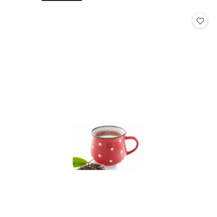
o
o
statusie:
statusie: