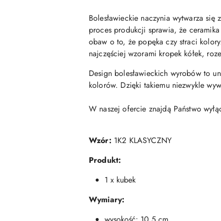
Bolesławieckie naczynia wytwarza się 
proces produkcji sprawia, że ceramika
obaw o to, że popęka czy straci kolor
najczęściej wzorami kropek kółek, roze
Design bolesławieckich wyrobów to un
kolorów. Dzięki takiemu niezwykle w
W naszej ofercie znajdą Państwo wyłą
Wzór:
1K2 KLASYCZNY
Produkt:
1 x kubek
Wymiary:
wysokość: 10,5 cm