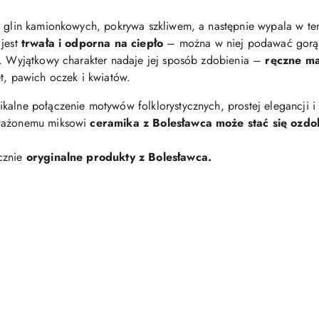
z glin kamionkowych, pokrywa szkliwem, a następnie wypala w te
 jest
trwała i odporna na ciepło
– można w niej podawać gorąc
y. Wyjątkowy charakter nadaje jej sposób zdobienia –
ręczne ma
t, pawich oczek i kwiatów.
ikalne połączenie motywów folklorystycznych, prostej elegancji
yważonemu miksowi
ceramika z Bolesławca może stać się ozd
cznie
oryginalne produkty z Bolesławca.