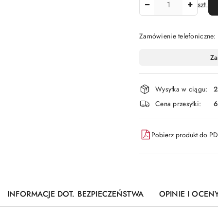
szt.
Zamówienie telefoniczne
Dostępność
Za
i
dostawa
Wysyłka w ciągu:
2
Cena przesyłki:
6
Pobierz produkt do P
INFORMACJE DOT. BEZPIECZEŃSTWA
OPINIE I OCENY