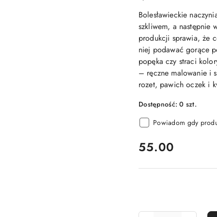
Bolesławieckie naczyni
szkliwem, a następnie 
produkcji sprawia, że 
niej podawać gorące p
popęka czy straci kolo
– ręczne malowanie i s
rozet, pawich oczek i 
Dostępność:
0
szt.
Powiadom gdy produk
cena:
55.00
Ilość