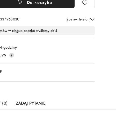
Do koszyka
: 334968030
Zostaw telefon
Wyślij
mów w ciągu
a paczkę wyślemy dziś
4 godziny
.99
DF
 (0)
ZADAJ PYTANIE