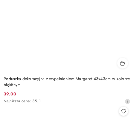
Poduszka dekoracyjna z wypełnieniem Margaret 43x43cm w kolorze
błękitnym
39.00
Cena
Najniższa
Najniższa cena:
35.1
promocyjna:
cena
z
30
dni
przed
obniżką