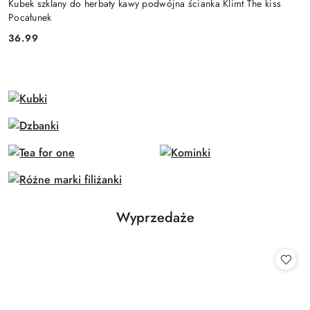
Kubek szklany do herbaty kawy podwójna ścianka Klimt The kiss
Pocałunek
36.99
Cena:
Produkty
Wyprzedaże
Pomiń karuzelę produktów
o
statusie: