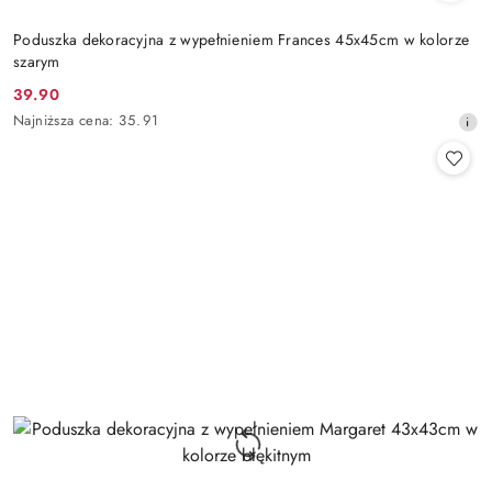
Poduszka dekoracyjna z wypełnieniem Frances 45x45cm w kolorze
szarym
39.90
Cena
Najniższa
Najniższa cena:
35.91
promocyjna:
cena
z
30
dni
przed
obniżką