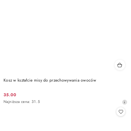
Kosz w kształcie misy do przechowywania owoców
35.00
Cena
Najniższa
Najniższa cena:
31.5
promocyjna:
cena
z
30
dni
przed