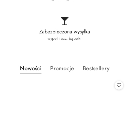
Zabezpieczona wysyłka
wypełniacz, bąbelki
Produkty
Produkty
Produkty
Nowości
Promocje
Bestsellery
Pomiń karuzelę produktów
o
o
o
statusie:
statusie:
statusie: