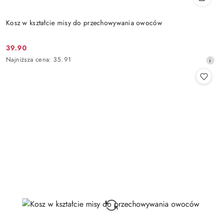
Kosz w kształcie misy do przechowywania owoców
39.90
Cena
Najniższa
Najniższa cena:
35.91
promocyjna:
cena
z
30
dni
przed
obniżką