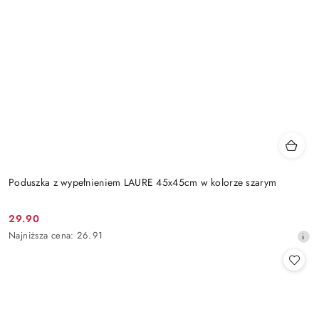
Poduszka z wypełnieniem LAURE 45x45cm w kolorze szarym
29.90
Cena
Najniższa
Najniższa cena:
26.91
promocyjna:
cena
z
30
dni
przed
obniżką