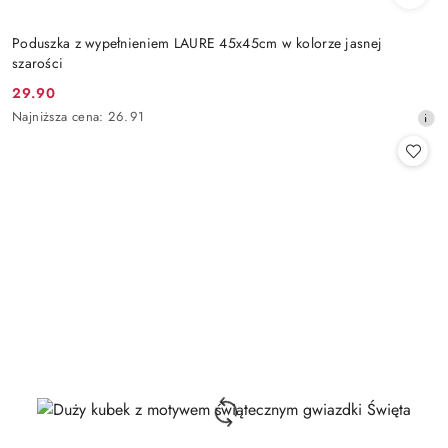
Poduszka z wypełnieniem LAURE 45x45cm w kolorze jasnej
szarości
29.90
Cena
Najniższa
Najniższa cena:
26.91
promocyjna:
cena
z
30
dni
przed
obniżką