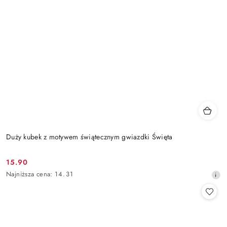
Duży kubek z motywem świątecznym gwiazdki Święta
15.90
Cena
Najniższa
Najniższa cena:
14.31
promocyjna:
cena
z
30
dni
przed