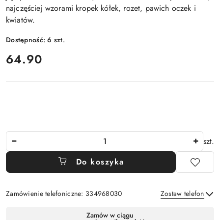
najczęściej wzorami kropek kółek, rozet, pawich oczek i
kwiatów.
Dostępność:
6
szt.
cena:
64.90
Ilość
szt.
Do koszyka
Zamówienie telefoniczne: 334968030
Zostaw telefon
Dostępność
Zamów w ciągu