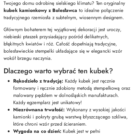
Twojego domu odrobinę sielskiego klimatu? Ten oryginalny
kubek kamionkowy z Bolesławca
to idealne połączenie
tradycyjnego rzemiosła z subtelnym, wiosennym designem.
Głównym bohaterem tej wyjątkowej dekoracji jest uroczy,
niebieski ptaszek przysiadający pośród delikatnych,
błękitnych kwiatów i róż. Całość dopełniają tradycyjne,
bolesławieckie stempelki układające się w elegancki wzór
wokół brzegu naczynia.
Dlaczego warto wybrać ten kubek?
Rękodzieło z tradycją:
Każdy kubek jest ręcznie
formowany i ręcznie zdobiony metodą stempelkową oraz
malowany pędzlem w dolnośląskich manufakturach.
Każdy egzemplarz jest unikatowy!
Niezrównana trwałość:
Wykonany z wysokiej jakości
kamionki i pokryty grubą warstwą błyszczącego szkliwa,
które chroni wzór przed ścieraniem.
Wygoda na co dzień:
Kubek jest w pełni