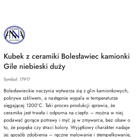
NAZWA
PRODUCENTA:
BOLESŁAWIEC
ANNA
Kubek z ceramiki Bolesławiec kamionki
Gile niebieski duży
Symbol:
17917
Bolesławieckie naczynia wytwarza się z glin kamionkowych,
pokrywa szkliwem, a następnie wypala w temperaturze
sięgającej 1200°C. Taki proces produkcji sprawia, że
ceramika jest trwała i odporna na ciepło – można w niej
podawać gorące potrawy i myć ją w zmywarce, bez obaw o
to, że popęka czy straci kolory. Wyjątkowy charakter nadaje
jej sposób zdobienia – ręczne malowanie i stempelkowanie,