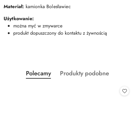
Materiał:
kamionka Bolesławiec
Użytkowanie:
można myć w zmywarce
produkt dopuszczony do kontaktu z żywnością
Produkty
Produkty
Polecamy
Produkty podobne
Pomiń karuzelę produktów
o
o
statusie:
statusie: