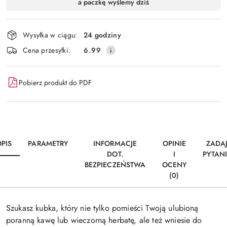
a paczkę wyślemy dziś
i
Wyślij
dostawa
Wysyłka w ciągu:
24 godziny
Cena przesyłki:
6.99
Pobierz produkt do PDF
PIS
PARAMETRY
INFORMACJE
OPINIE
ZADA
DOT.
I
PYTAN
BEZPIECZEŃSTWA
OCENY
(0)
Szukasz kubka, który nie tylko pomieści Twoją ulubioną
poranną kawę lub wieczorną herbatę, ale też wniesie do