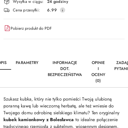
Wysyłka w ciągu:
24 godziny
i
Wyślij
Cena przesyłki:
6.99
dostawa
Pobierz produkt do PDF
PIS
PARAMETRY
INFORMACJE
OPINIE
ZADA
DOT.
I
PYTAN
BEZPIECZEŃSTWA
OCENY
(0)
Szukasz kubka, który nie tylko pomieści Twoją ulubioną
poranną kawę lub wieczorną herbatę, ale też wniesie do
Twojego domu odrobinę sielskiego klimatu? Ten oryginalny
kubek kamionkowy z Bolesławca
to idealne połączenie
tradycyjnego rzemiosła z subtelnym, wiosennym designem.