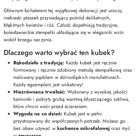
Głównym bohaterem tej wyjątkowej dekoracji jest uroczy,
niebieski ptaszek przysiadający pośród delikatnych,
błękitnych kwiatów i róż. Całość dopełniają tradycyjne,
bolesławieckie stempelki układające się w elegancki wzór
wokół brzegu naczynia.
Dlaczego warto wybrać ten kubek?
Rękodzieło z tradycją:
Każdy kubek jest ręcznie
formowany i ręcznie zdobiony metodą stempelkową oraz
malowany pędzlem w dolnośląskich manufakturach.
Każdy egzemplarz jest unikatowy!
Niezrównana trwałość:
Wykonany z wysokiej jakości
kamionki i pokryty grubą warstwą błyszczącego szkliwa,
które chroni wzór przed ścieraniem.
Wygoda na co dzień:
Kubek jest w pełni
przystosowany do współczesnych potrzeb. Możesz go
bez obaw używać w
kuchence mikrofalowej
oraz myć
w
zmywarce
.