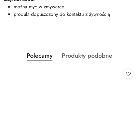
można myć w zmywarce
produkt dopuszczony do kontaktu z żywnością
Produkty
Produkty
Polecamy
Produkty podobne
Pomiń karuzelę produktów
o
o
statusie:
statusie: