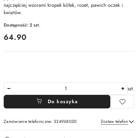
najczęściej wzorami kropek kółek, rozet, pawich oczek i
kwiatów.
Dostępność:
2
szt.
cena:
64.90
Ilość
szt.
Do koszyka
Zamówienie telefoniczne: 334968030
Zostaw telefon
Dostępność