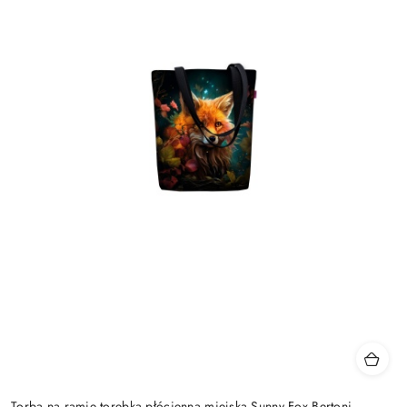
Torba na ramię torebka płócienna miejska Sunny Fox Bertoni