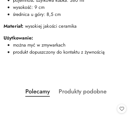
pojemność użytkowa kubka: 380 ml
wysokość: 9 cm
średnica u góry: 8,5 cm
Materiał:
wysokiej jakości ceramika
Użytkowanie:
można myć w zmywarkach
produkt dopuszczony do kontaktu z żywnością
Produkty
Produkty
Polecamy
Produkty podobne
Pomiń karuzelę produktów
o
o
statusie:
statusie: