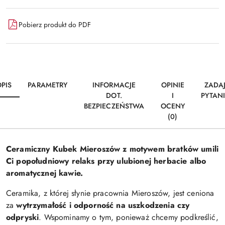
Pobierz produkt do PDF
PIS
PARAMETRY
INFORMACJE
OPINIE
ZADA
DOT.
I
PYTAN
BEZPIECZEŃSTWA
OCENY
(0)
Ceramiczny Kubek Mieroszów z motywem bratków umili
Ci popołudniowy relaks przy ulubionej herbacie albo
aromatycznej kawie.
Ceramika, z której słynie pracownia Mieroszów, jest ceniona
za
wytrzymałość i odporność na uszkodzenia czy
odpryski
. Wspominamy o tym, ponieważ chcemy podkreślić,