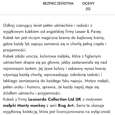
BEZPIECZEŃSTWA
OCENY
(0)
Odkryj czarujący świat pełen uśmiechów i radości z
wyjątkowym kubkiem od angielskiej firmy Lesser & Pavey.
Kubek ten jest niczym magiczna brama do bajkowej krainy,
gdzie każdy łyk napoju zamienia się w chwilę pełną ciepła i
przyjemności.
Kubek zdobi urocza, kolorowa małpka, która z figlarnym
uśmiechem drapie się po głowie, jakby zastanawiała się nad
najnowszym żartem. Jej żywe kolory i zabawny wyraz twarzy
ożywiają każdą chwilę, wprowadzając odrobinę radości i
lekkiego zamieszania do każdego łyku napoju. Motyw małpki,
pełen uroku i humoru, sprawia, że każdy napój staje się
źródłem uśmiechu i przyjemności.
Kubek z firmy
Leonardo Collection Ltd UK
z motywem
małpki Monty monkey
z serii
Bug Art.
Seria ta ukazuje
wyjątkową kolekcję, która jest licencjonowana na wyłączność