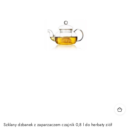
Szklany dzbanek z zaparzaczem czajnik 0,8 l do herbaty ziół