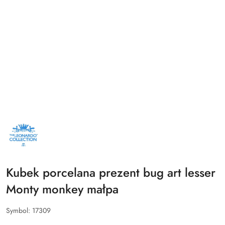
NAZWA
PRODUCENTA:
LESSER&PAVEY
Kubek porcelana prezent bug art lesser
Monty monkey małpa
Symbol:
17309