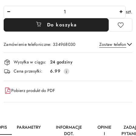
Ilość
szt.
Do koszyka
Zamówienie telefoniczne: 334968030
Zostaw telefon
Dostępność
Wysyłka w ciągu:
24 godziny
i
Wyślij
Cena przesyłki:
6.99
dostawa
Pobierz produkt do PDF
PIS
PARAMETRY
INFORMACJE
OPINIE
ZADA
DOT.
I
PYTAN